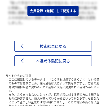
「貼って手当てすることの良さを伝える」というミッション
に参画し、患者様にとって使い勝手がよく、患部の痛みや副
会員登録（無料）して閲覧する
作用に柔軟に対応できる貼付剤を一人でも多くの方に伝え、
人々のQOL向上に貢献したいと考え、貴社のMR職を志望致
しました。
検索結果に戻る
本選考体験記に戻る
サイトからのご注意
ここに掲載しているデータは、「こうすれば必ずうまくいく」という類
のものではありません。採用過程は人によって異なりますし、方針の変
更や採用担当者が変わることで前年と大幅に変更される場合もありえま
す。
また、言うまでもないことですが、採用過程に対する感じ方は主観的な
ものに過ぎません。他人が誉めているからといってかならずしもあなた
にとって望ましい企業とは言い切れませんし、ここで評価の高くない企