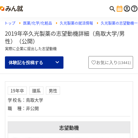
トップ
医薬/化学/化粧品
久光製薬の就活情報
久光製薬の志望動機一
2019年卒久光製薬の志望動機詳細（鳥取大学/男
性）（公開）
実際に企業に提出した志望動機
お気に入り
(
13441
)
体験記を投稿する
19年卒
理系
男性
学校名
：
鳥取大学
職種
：
非公開
志望動機