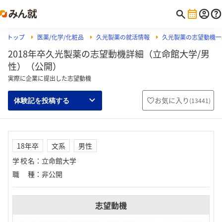
トップ
医薬/化学/化粧品
久光製薬の就活情報
久光製薬の志望動機一
2018年卒久光製薬の志望動機詳細（立命館大学/男
性）（公開）
実際に企業に提出した志望動機
お気に入り
(
13441
)
体験記を投稿する
18年卒
文系
男性
学校名
：
立命館大学
職種
：
非公開
志望動機