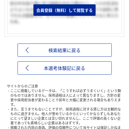
世の中を貼り薬と言う独特の文化で豊かにし、人々の生活を
よりよいものにしたいという想いがあり、ＴＤＤＳ技術に秀
会員登録（無料）して閲覧する
でた久光製薬なら、より人々に密着してケアできると考えた
ため。
検索結果に戻る
本選考体験記に戻る
サイトからのご注意
ここに掲載しているデータは、「こうすれば必ずうまくいく」という類
のものではありません。採用過程は人によって異なりますし、方針の変
更や採用担当者が変わることで前年と大幅に変更される場合もありえま
す。
また、言うまでもないことですが、採用過程に対する感じ方は主観的な
ものに過ぎません。他人が誉めているからといってかならずしもあなた
にとって望ましい企業とは言い切れませんし、ここで評価の高くない企
業であっても素晴らしい企業はあるはずです。
掲載された内容の真偽、評価の信頼性について当サイトは保証しかねま