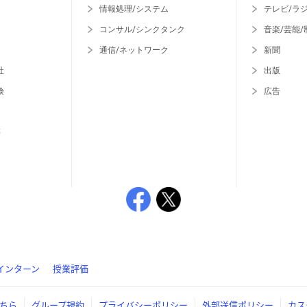
情報処理/システム
テレビ/ラ
コンサル/シンクタンク
音楽/芸能/
通信/ネットワーク
新聞
社
出版
険
広告
等
インターン
授業評価
ちら
グループ規約
プライバシーポリシー
外部送信ポリシー
カス