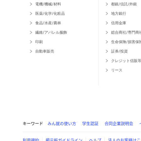
電機/機械/材料
都銀/信託/外銀
医薬/化学/化粧品
地方銀行
食品/水産/農林
信用金庫
繊維/アパレル服飾
総合商社/専門商
印刷
生命保険/損害保
自動車販売
証券/投資
クレジット信販
リース
キーワード
みん就の使い方
学生認証
合同企業説明会
利用規約
掲示板ガイドライン
ヘルプ
法人のお客様はこ