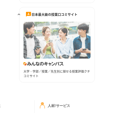
日本最大級の授業口コミサイト
大学・学部／授業／先生別に探せる授業評価クチ
コミサイト
ミ
人材/サービス