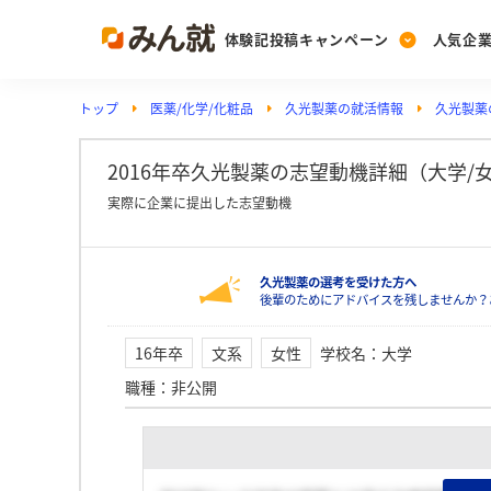
体験記投稿キャンペーン
人気企
トップ
医薬/化学/化粧品
久光製薬の就活情報
久光製薬
Post
Ranking
PickUp
投稿する
ランキングを見る
注目の企業特集
2016年卒久光製薬の志望動機詳細（大学/
実際に企業に提出した志望動機
Vote
久光製薬の選考を受けた方へ
投票する
後輩のためにアドバイスを残しませんか？
動画で知ろう！業界・
16年卒
文系
女性
学校名
：
大学
職種
：
非公開