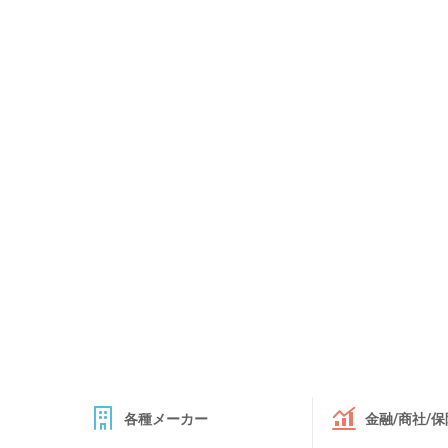
各種メーカー
金融/商社/保