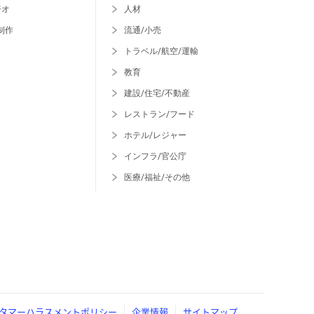
ジオ
人材
制作
流通/小売
トラベル/航空/運輸
教育
建設/住宅/不動産
レストラン/フード
ホテル/レジャー
インフラ/官公庁
医療/福祉/その他
タマーハラスメントポリシー
企業情報
サイトマップ