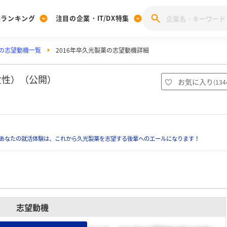
業ランキング
注目の企業・IT/DX特集
の志望動機一覧
2016年卒久光製薬の志望動機詳細
注目の企業特集
みんなのIT業界新卒就職人気企業ランキング
みんな
[27卒] 本選考体験記投稿キャンペーン
28卒 注目企業特集
27卒 注目企業特集
みんなのDX企業就職ブランド調査
女性）（公開）
お気に入り
(
134
注目のIT・DX企業特集
28卒 IT・DX企業特集
27卒 IT・DX企業特集
28卒
みんなのIT業界新卒就職人気企業ランキング
みんな
あなたの就活体験は、これから久光製薬を志望する後輩へのエールになります！
企業研究
志望動機