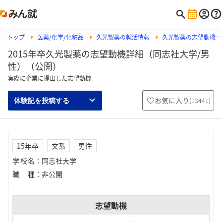
トップ
医薬/化学/化粧品
久光製薬の就活情報
久光製薬の志望動機一
2015年卒久光製薬の志望動機詳細（同志社大学/男
性）（公開）
実際に企業に提出した志望動機
お気に入り
(
13441
)
体験記を投稿する
15年卒
文系
男性
学校名
：
同志社大学
職種
：
非公開
志望動機