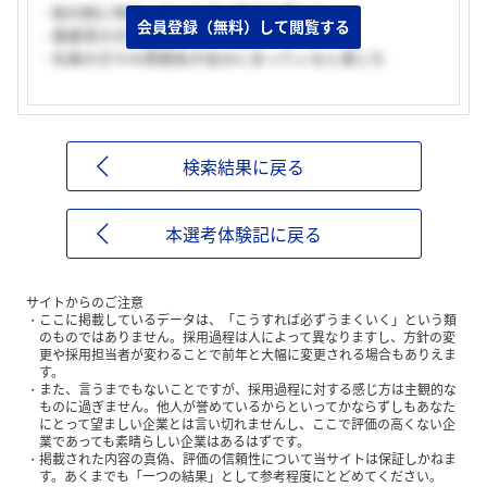
・貼付剤に特化している点に魅力を感じた。
会員登録（無料）して閲覧する
・面接官の方の対応がよかった。
・社員の方々の雰囲気が自分に合っていると感じた
検索結果に戻る
本選考体験記に戻る
サイトからのご注意
ここに掲載しているデータは、「こうすれば必ずうまくいく」という類
のものではありません。採用過程は人によって異なりますし、方針の変
更や採用担当者が変わることで前年と大幅に変更される場合もありえま
す。
また、言うまでもないことですが、採用過程に対する感じ方は主観的な
ものに過ぎません。他人が誉めているからといってかならずしもあなた
にとって望ましい企業とは言い切れませんし、ここで評価の高くない企
業であっても素晴らしい企業はあるはずです。
掲載された内容の真偽、評価の信頼性について当サイトは保証しかねま
す。あくまでも「一つの結果」として参考程度にとどめてください。