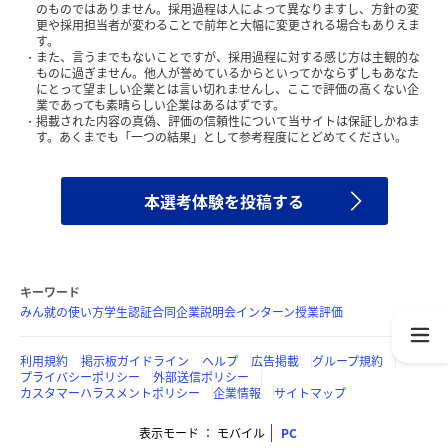
のものではありません。採用過程は人によって異なりますし、方針の変
更や採用担当者が変わることで前年と大幅に変更される場合もありえま
す。
また、言うまでもないことですが、採用過程に対する感じ方は主観的な
ものに過ぎません。他人が誉めているからといってかならずしもあなた
にとって望ましい企業とは言い切れませんし、ここで評価の高くない企
業であっても素晴らしい企業はあるはずです。
掲載された内容の真偽、評価の信頼性について当サイトは保証しかねま
す。あくまでも「一つの結果」として参考程度にとどめてください。
本選考体験を投稿する
キーワード
みん就の使い方
学生認証
合同企業説明会
インターン
授業評価
利用規約
掲示板ガイドライン
ヘルプ
広告掲載
グループ規約
プライバシーポリシー
外部送信ポリシー
カスタマーハラスメントポリシー
企業情報
サイトマップ
表示モード
モバイル
PC