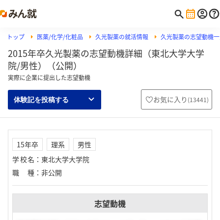
トップ
医薬/化学/化粧品
久光製薬の就活情報
久光製薬の志望動機一
2015年卒久光製薬の志望動機詳細（東北大学大学
院/男性）（公開）
実際に企業に提出した志望動機
お気に入り
(
13441
)
体験記を投稿する
15年卒
理系
男性
学校名
：
東北大学大学院
職種
：
非公開
志望動機