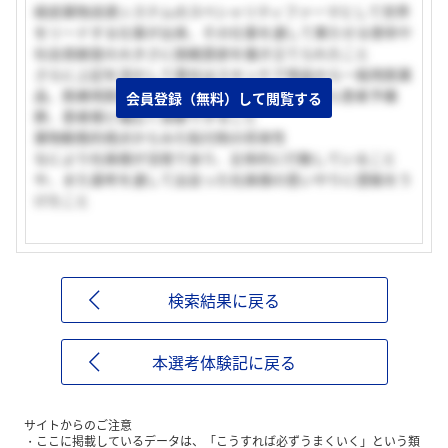
経皮薬物送達システムのスペシャリティファーマとして世界
をリードする仕事が出来、その仕事を通して果たせる使命や
社会貢献度の大きさに挑戦意欲を掻き立てられたこと
さらに上記を活かして貴社はスキンケア用品から一般用医薬
品、医療用医薬品まで開発しており、健常人から患者予備
会員登録（無料）して閲覧する
群、患者様と幅広く貢献できること
薬物動態的視点からみた貼付剤の将来性
なにより社員様が活発であり、主体的に行動していること
や、また選考を通して出会った社員様の思いやりに感銘をう
けたこと
検索結果に戻る
本選考体験記に戻る
サイトからのご注意
ここに掲載しているデータは、「こうすれば必ずうまくいく」という類