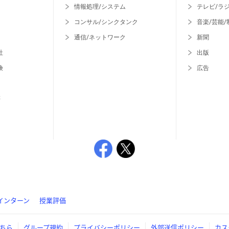
情報処理/システム
テレビ/ラ
コンサル/シンクタンク
音楽/芸能/
通信/ネットワーク
新聞
社
出版
険
広告
等
インターン
授業評価
ちら
グループ規約
プライバシーポリシー
外部送信ポリシー
カス