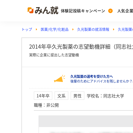
体験記投稿キャンペーン
人気企
トップ
医薬/化学/化粧品
久光製薬の就活情報
久光製薬
Post
Ranking
PickUp
投稿する
ランキングを見る
注目の企業特集
2014年卒久光製薬の志望動機詳細（同志社
実際に企業に提出した志望動機
Vote
久光製薬の選考を受けた方へ
投票する
後輩のためにアドバイスを残しませんか？
動画で知ろう！業界・
14年卒
文系
男性
学校名
：
同志社大学
職種
：
非公開