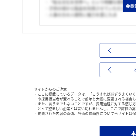
・「貼る文化を世界へ」という明確な使命があ
会員
・子供の頃から製品を利用させていただいてお
・人事の方の人間性に魅力を感じた点
サイトからのご注意
ここに掲載しているデータは、「こうすれば必ずうまくいく
や採用担当者が変わることで前年と大幅に変更される場合も
また、言うまでもないことですが、採用過程に対する感じ方
とって望ましい企業とは言い切れませんし、ここで評価の高
掲載された内容の真偽、評価の信頼性について当サイトは保
本