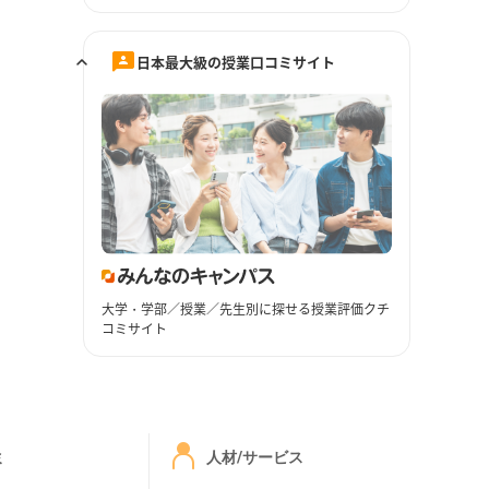
日本最大級の授業口コミサイト
大学・学部／授業／先生別に探せる授業評価クチ
コミサイト
ミ
人材/サービス