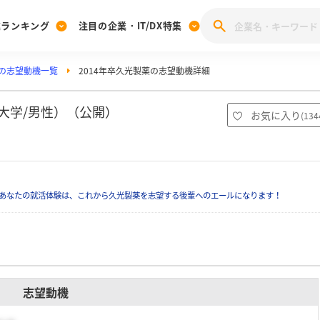
業ランキング
注目の企業・IT/DX特集
の志望動機一覧
2014年卒久光製薬の志望動機詳細
注目の企業特集
みんなのIT業界新卒就職人気企業ランキング
みんな
[27卒] 本選考体験記投稿キャンペーン
28卒 注目企業特集
27卒 注目企業特集
みんなのDX企業就職ブランド調査
大学/男性）（公開）
お気に入り
(
134
注目のIT・DX企業特集
28卒 IT・DX企業特集
27卒 IT・DX企業特集
28卒
みんなのIT業界新卒就職人気企業ランキング
みんな
あなたの就活体験は、これから久光製薬を志望する後輩へのエールになります！
企業研究
志望動機