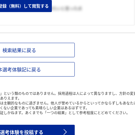
る点
登録（無料）して閲覧する
り、より多くの人々にも広めたいと思った点
検索結果に戻る
本選考体験記に戻る
」という類のものではありません。採用過程は人によって異なりますし、方針の変
ありえます。
は主観的なものに過ぎません。他人が誉めているからといってかならずしもあなた
くない企業であっても素晴らしい企業はあるはずです。
証しかねます。あくまでも「一つの結果」として参考程度にとどめてください。
選考体験を投稿する