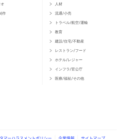
ジオ
人材
制作
流通/小売
トラベル/航空/運輸
教育
建設/住宅/不動産
レストラン/フード
ホテル/レジャー
インフラ/官公庁
医療/福祉/その他
タマーハラスメントポリシー
企業情報
サイトマップ