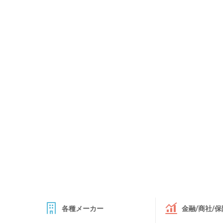
各種メーカー
金融/商社/保