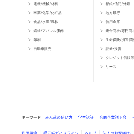
電機/機械/材料
都銀/信託/外銀
医薬/化学/化粧品
地方銀行
食品/水産/農林
信用金庫
繊維/アパレル服飾
総合商社/専門商
印刷
生命保険/損害保
自動車販売
証券/投資
クレジット信販
リース
キーワード
みん就の使い方
学生認証
合同企業説明会
利用規約
掲示板ガイドライン
ヘルプ
法人のお客様はこ