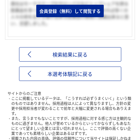
貴社はモーラステープやサロンパスなどトップシェアを誇る
医薬品を多く抱えており、貴社で医薬品を開発せれば多くの
会員登録（無料）して閲覧する
人々の命を支える事が出来る医薬品の開発に挑戦出来ると思
い、志望しました。
検索結果に戻る
本選考体験記に戻る
サイトからのご注意
ここに掲載しているデータは、「こうすれば必ずうまくいく」という類
のものではありません。採用過程は人によって異なりますし、方針の変
更や採用担当者が変わることで前年と大幅に変更される場合もありえま
す。
また、言うまでもないことですが、採用過程に対する感じ方は主観的な
ものに過ぎません。他人が誉めているからといってかならずしもあなた
にとって望ましい企業とは言い切れませんし、ここで評価の高くない企
業であっても素晴らしい企業はあるはずです。
掲載された内容の真偽、評価の信頼性について当サイトは保証しかねま