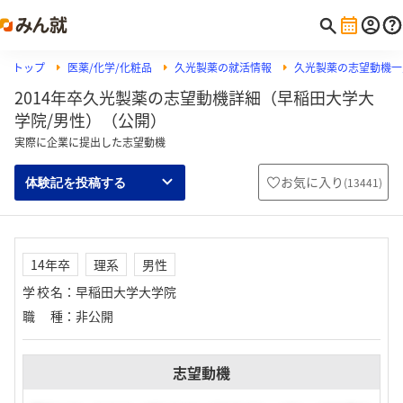
トップ
医薬/化学/化粧品
久光製薬の就活情報
久光製薬の志望動機一
2014年卒久光製薬の志望動機詳細（早稲田大学大
学院/男性）（公開）
実際に企業に提出した志望動機
お気に入り
(
13441
)
体験記を投稿する
14年卒
理系
男性
学校名
：
早稲田大学大学院
職種
：
非公開
志望動機