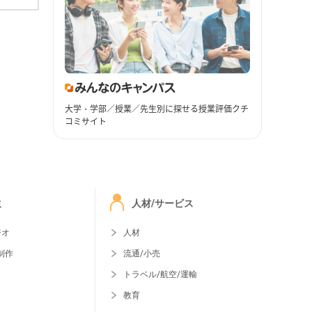
大学・学部／授業／先生別に探せる授業評価クチ
コミサイト
ミ
人材/サービス
ジオ
人材
制作
流通/小売
トラベル/航空/運輸
教育