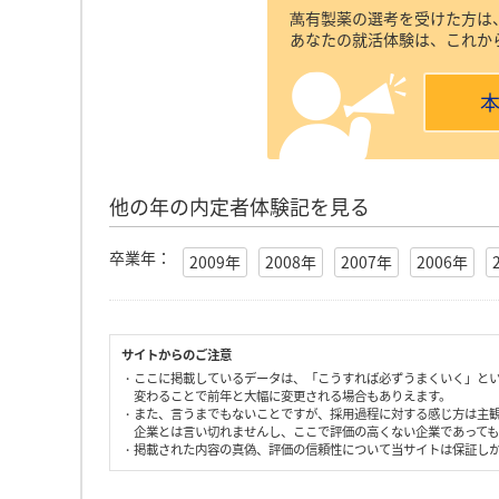
萬有製薬の選考を受けた方は
あなたの就活体験は、これか
他の年の内定者体験記を見る
卒業年：
2009年
2008年
2007年
2006年
サイトからのご注意
・ここに掲載しているデータは、「こうすれば必ずうまくいく」と
変わることで前年と大幅に変更される場合もありえます。
・また、言うまでもないことですが、採用過程に対する感じ方は主
企業とは言い切れませんし、ここで評価の高くない企業であって
・掲載された内容の真偽、評価の信頼性について当サイトは保証し