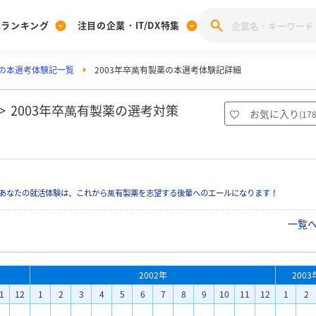
業ランキング
注目の企業・IT/DX特集
の本選考体験記一覧
2003年卒萬有製薬の本選考体験記詳細
注目の企業特集
みんなのIT業界新卒就職人気企業ランキング
みんな
[27卒] 本選考体験記投稿キャンペーン
28卒 注目企業特集
27卒 注目企業特集
みんなのDX企業就職ブランド調査
 2003年卒萬有製薬の選考対策
お気に入り
(
17
注目のIT・DX企業特集
28卒 IT・DX企業特集
27卒 IT・DX企業特集
28卒
みんなのIT業界新卒就職人気企業ランキング
みんな
あなたの就活体験は、これから萬有製薬を志望する後輩へのエールになります！
企業研究
一覧
2002年
2003
1
12
1
2
3
4
5
6
7
8
9
10
11
12
1
2