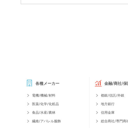
各種メーカー
金融/商社/保
電機/機械/材料
都銀/信託/外銀
医薬/化学/化粧品
地方銀行
食品/水産/農林
信用金庫
繊維/アパレル服飾
総合商社/専門商