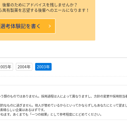
、後輩のためにアドバイスを残しませんか？
ら萬有製薬を志望する後輩へのエールになります！
本選考体験記を書く
2005年
2004年
2003年
いう類のものではありません。採用過程は人によって異なりますし、方針の変更や採用担当
観的なものに過ぎません。他人が誉めているからといってかならずしもあなたにとって望ま
も素晴らしい企業はあるはずです。
かねます。あくまでも「一つの結果」として参考程度にとどめてください。