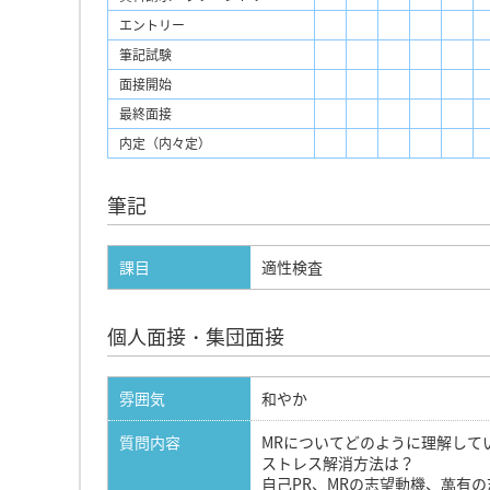
エントリー
筆記試験
面接開始
最終面接
内定（内々定）
筆記
課目
適性検査
個人面接・集団面接
雰囲気
和やか
質問内容
MRについてどのように理解して
ストレス解消方法は？
自己PR、MRの志望動機、萬有