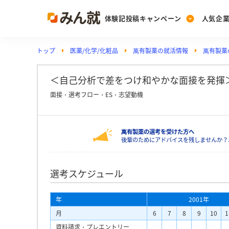
体験記投稿キャンペーン
人気企
トップ
医薬/化学/化粧品
萬有製薬の就活情報
萬有製薬
Post
Ranking
PickUp
投稿する
ランキングを見る
注目の企業特集
＜自己分析で差をつけ和やかな面接を発揮＞
面接・選考フロー・ES・志望動機
Vote
萬有製薬の選考を受けた方へ
投票する
後輩のためにアドバイスを残しませんか？
動画で知ろう！業界・
選考スケジュール
年
2001年
月
6
7
8
9
10
1
資料請求・プレエントリー