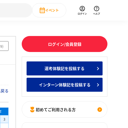
イベント
ログイン
ヘルプ
Event
の新卒就職人気企業ランキング
みんなのインターン人気企業ランキン
直近のイベント一覧
ログイン/会員登録
89
)
もっと見る
 IT・DX現場社員インタビュー
選考体験記を投稿する
の新卒就職人気企業ランキング
みんなのインターン人気企業ランキン
インターン体験記を投稿する
へ戻る
初めてご利用される方
年
3