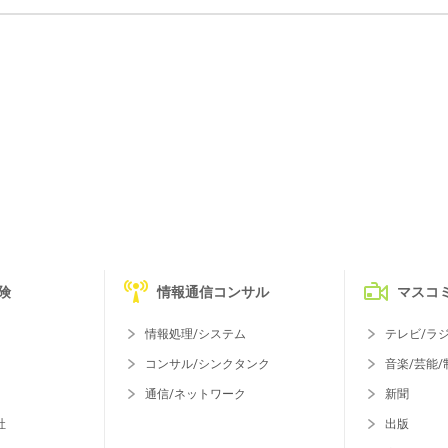
険
情報通信コンサル
マスコ
情報処理/システム
テレビ/ラ
コンサル/シンクタンク
音楽/芸能/
通信/ネットワーク
新聞
社
出版