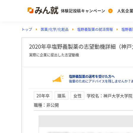
体験記投稿キャンペーン
人気企
トップ
医薬/化学/化粧品
塩野義製薬の就活情報
塩野義
Post
Ranking
PickUp
投稿する
ランキングを見る
注目の企業特集
2020年卒塩野義製薬の志望動機詳細（神
実際に企業に提出した志望動機
Vote
塩野義製薬の選考を受けた方へ
投票する
後輩のためにアドバイスを残しませんか？
動画で知ろう！業界・
20年卒
理系
女性
学校名
：
神戸大学大学院
職種
：
非公開