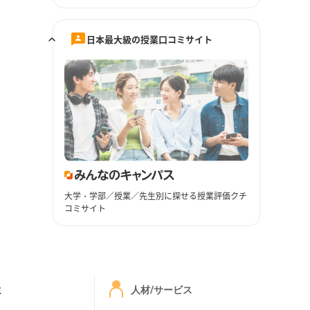
日本最大級の授業口コミサイト
大学・学部／授業／先生別に探せる授業評価クチ
コミサイト
ミ
人材/サービス