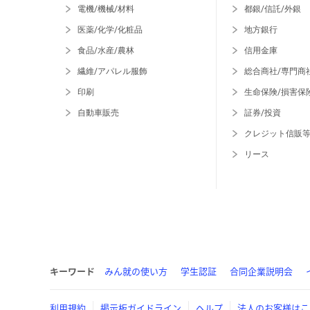
電機/機械/材料
都銀/信託/外銀
医薬/化学/化粧品
地方銀行
食品/水産/農林
信用金庫
繊維/アパレル服飾
総合商社/専門商
印刷
生命保険/損害保
自動車販売
証券/投資
クレジット信販
リース
キーワード
みん就の使い方
学生認証
合同企業説明会
利用規約
掲示板ガイドライン
ヘルプ
法人のお客様はこ