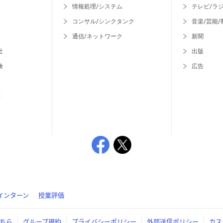
情報処理/システム
テレビ/ラ
コンサル/シンクタンク
音楽/芸能/
通信/ネットワーク
新聞
社
出版
険
広告
等
インターン
授業評価
ちら
グループ規約
プライバシーポリシー
外部送信ポリシー
カス