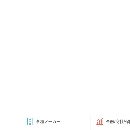
各種メーカー
金融/商社/保