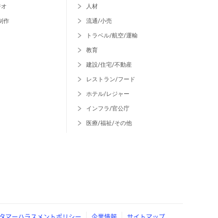
ジオ
人材
制作
流通/小売
トラベル/航空/運輸
教育
建設/住宅/不動産
レストラン/フード
ホテル/レジャー
インフラ/官公庁
医療/福祉/その他
タマーハラスメントポリシー
企業情報
サイトマップ