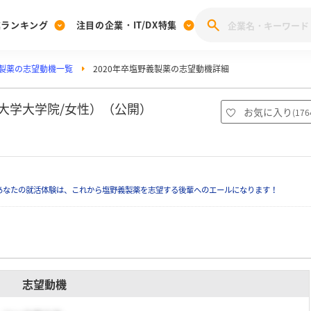
業ランキング
注目の企業・IT/DX特集
製薬の志望動機一覧
2020年卒塩野義製薬の志望動機詳細
注目の企業特集
みんなのIT業界新卒就職人気企業ランキング
みんな
[27卒] 本選考体験記投稿キャンペーン
28卒 注目企業特集
27卒 注目企業特集
みんなのDX企業就職ブランド調査
戸大学大学院/女性）（公開）
お気に入り
(
176
注目のIT・DX企業特集
28卒 IT・DX企業特集
27卒 IT・DX企業特集
28卒
みんなのIT業界新卒就職人気企業ランキング
みんな
あなたの就活体験は、これから塩野義製薬を志望する後輩へのエールになります！
企業研究
志望動機