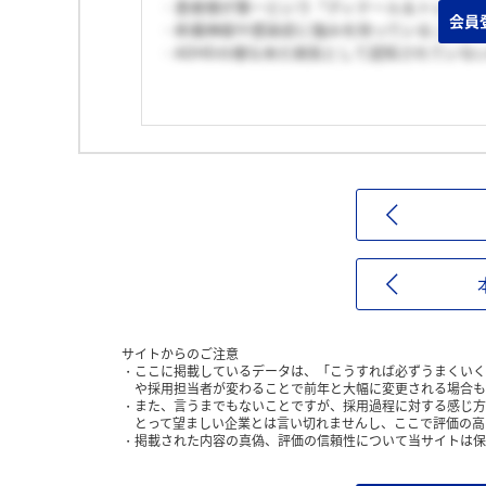
・患者様が第一という「ディテール＆トレース
会員
・疼痛神経や感染症に強みを持っていること。
・ADHDの様な未だ病気として認知されていな
サイトからのご注意
ここに掲載しているデータは、「こうすれば必ずうまくいく
や採用担当者が変わることで前年と大幅に変更される場合も
また、言うまでもないことですが、採用過程に対する感じ方
とって望ましい企業とは言い切れませんし、ここで評価の高
掲載された内容の真偽、評価の信頼性について当サイトは保