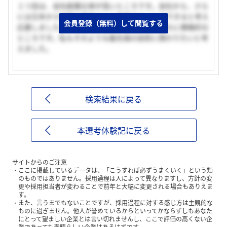
１つ目は、自社創薬比率が高いところです。自社から、さら
には日本から世界の患者さんに貢献することができると考え
会員登録（無料）して閲覧する
応募しました。２つ目は、新しい技術の取り入れに積極的な
ところです。私もそのような最先端の技術に携わりたいと考
えました。
検索結果に戻る
本選考体験記に戻る
サイトからのご注意
ここに掲載しているデータは、「こうすれば必ずうまくいく」という類
のものではありません。採用過程は人によって異なりますし、方針の変
更や採用担当者が変わることで前年と大幅に変更される場合もありえま
す。
また、言うまでもないことですが、採用過程に対する感じ方は主観的な
ものに過ぎません。他人が誉めているからといってかならずしもあなた
にとって望ましい企業とは言い切れませんし、ここで評価の高くない企