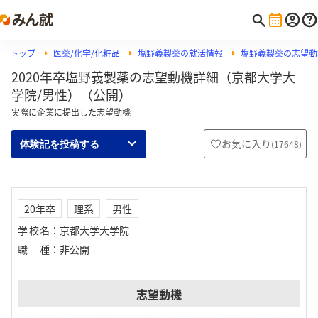
トップ
医薬/化学/化粧品
塩野義製薬の就活情報
塩野義製薬の志望動
2020年卒塩野義製薬の志望動機詳細（京都大学大
学院/男性）（公開）
実際に企業に提出した志望動機
お気に入り
(
17648
)
体験記を投稿する
20年卒
理系
男性
学校名
：
京都大学大学院
職種
：
非公開
志望動機