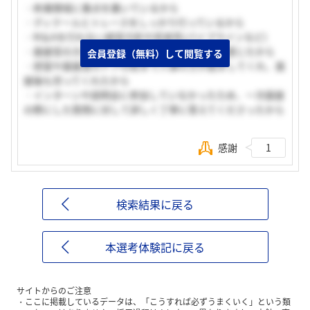
・疼痛領域に重点を置いているから
・ディテールとトレースをしっかり行っているから
・M＆Aを行わない経営方針や将来性(パイプラインなど)
・面接官の方がとても学生を見てくれていると感じたから
会員登録（無料）して閲覧する
・控室や面接室のドアの前まで人事の方が励ましてくれ、面
接後も労ってくれたから
・インターンや説明会に参加していなかったため、一次面接
の際にした質問に対して詳しく丁寧に答えてくださったから
感謝
1
検索結果に戻る
本選考体験記に戻る
サイトからのご注意
ここに掲載しているデータは、「こうすれば必ずうまくいく」という類