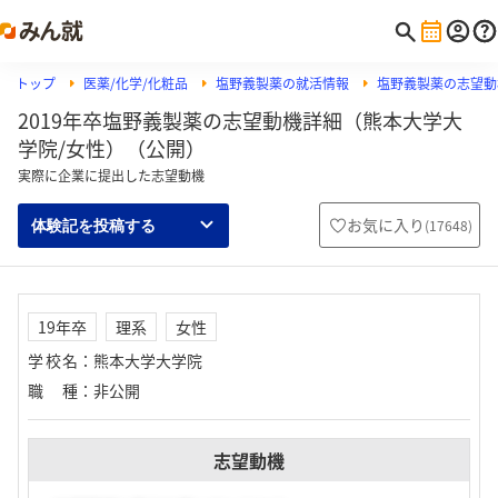
トップ
医薬/化学/化粧品
塩野義製薬の就活情報
塩野義製薬の志望動
2019年卒塩野義製薬の志望動機詳細（熊本大学大
学院/女性）（公開）
実際に企業に提出した志望動機
お気に入り
(
17648
)
体験記を投稿する
19年卒
理系
女性
学校名
：
熊本大学大学院
職種
：
非公開
志望動機