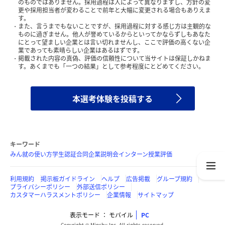
のものではありません。採用過程は人によって異なりますし、方針の変
更や採用担当者が変わることで前年と大幅に変更される場合もありえま
す。
また、言うまでもないことですが、採用過程に対する感じ方は主観的な
ものに過ぎません。他人が誉めているからといってかならずしもあなた
にとって望ましい企業とは言い切れませんし、ここで評価の高くない企
業であっても素晴らしい企業はあるはずです。
掲載された内容の真偽、評価の信頼性について当サイトは保証しかねま
す。あくまでも「一つの結果」として参考程度にとどめてください。
本選考体験を投稿する
キーワード
みん就の使い方
学生認証
合同企業説明会
インターン
授業評価
利用規約
掲示板ガイドライン
ヘルプ
広告掲載
グループ規約
プライバシーポリシー
外部送信ポリシー
カスタマーハラスメントポリシー
企業情報
サイトマップ
表示モード
モバイル
PC
Copyright © Minshu Inc. All rights reserved.