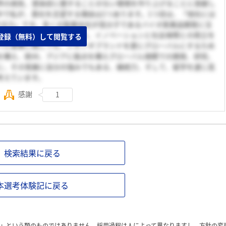
界の病気、感染症に臆することのない環境を作り上げることに貢献し
中で私が、貴社を志望する理由は2つあります。1つ目は、「他社には
の注力」です。多くの製薬会社が高分子であるバイオ医薬品開発に注
製薬会社」という視点を持ち、イノベーションと社会保障との両立を
登録（無料）して閲覧する
バル事業に関しても、シオノギブランドを更にグローバルにするため
を構え、欧州、アジアに拠点を構えグローバル規模での開発、研究、
じ、その発展に自分の強みでもある、継続力、そして、留学を通じ高
考えています。
感謝
1
検索結果に戻る
本選考体験記に戻る
」という類のものではありません。採用過程は人によって異なりますし、方針の変