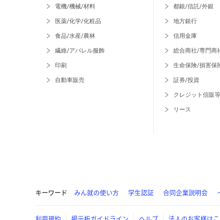
電機/機械/材料
都銀/信託/外銀
医薬/化学/化粧品
地方銀行
食品/水産/農林
信用金庫
繊維/アパレル服飾
総合商社/専門商
印刷
生命保険/損害保
自動車販売
証券/投資
クレジット信販
リース
キーワード
みん就の使い方
学生認証
合同企業説明会
利用規約
掲示板ガイドライン
ヘルプ
法人のお客様はこ