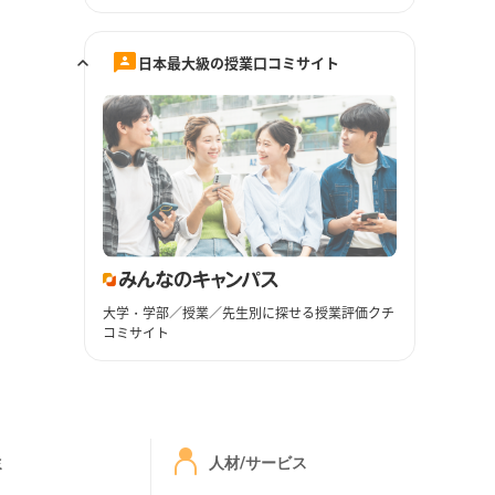
日本最大級の授業口コミサイト
大学・学部／授業／先生別に探せる授業評価クチ
コミサイト
ミ
人材/サービス