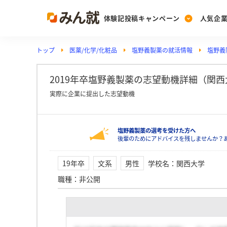
体験記投稿キャンペーン
人気企
トップ
医薬/化学/化粧品
塩野義製薬の就活情報
塩野義
Post
Ranking
PickUp
投稿する
ランキングを見る
注目の企業特集
2019年卒塩野義製薬の志望動機詳細（関西
実際に企業に提出した志望動機
Vote
塩野義製薬の選考を受けた方へ
投票する
後輩のためにアドバイスを残しませんか？
動画で知ろう！業界・
19年卒
文系
男性
学校名
：
関西大学
職種
：
非公開