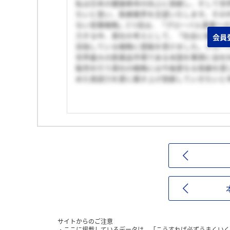
私は日本の健康寿命の向上に貢献し、そして世
たいと思い、医療業界を志望いたします。その
ない営業戦略」2つ目は、「グローバル事業へ
力する中、貴社の考えとして、「社会に優しい
会員
目指している戦略に感銘を受けました。グロー
世界最大の医薬品市場である米国を筆頭に会社
販売を行う貴社の戦略には今後更なる発展を感
めた英語力を更に磨き上げ貢献していきたいと
サイトからのご注意
ここに掲載しているデータは、「こうすれば必ずうまくいく