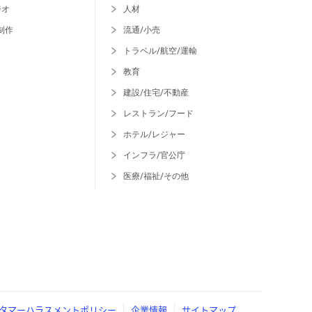
ジオ
人材
制作
流通/小売
トラベル/航空/運輸
教育
建設/住宅/不動産
レストラン/フード
ホテル/レジャー
インフラ/官公庁
医療/福祉/その他
タマーハラスメントポリシー
企業情報
サイトマップ