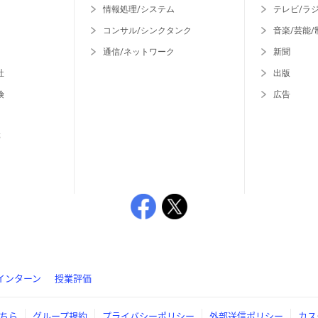
情報処理/システム
テレビ/ラ
コンサル/シンクタンク
音楽/芸能/
通信/ネットワーク
新聞
社
出版
険
広告
等
インターン
授業評価
ちら
グループ規約
プライバシーポリシー
外部送信ポリシー
カス