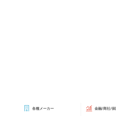
各種メーカー
金融/商社/保