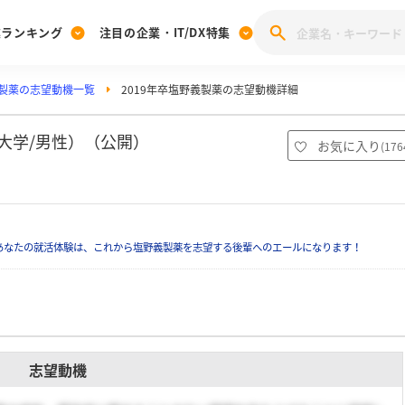
業ランキング
注目の企業・IT/DX特集
製薬の志望動機一覧
2019年卒塩野義製薬の志望動機詳細
注目の企業特集
みんなのIT業界新卒就職人気企業ランキング
みんな
[27卒] 本選考体験記投稿キャンペーン
28卒 注目企業特集
27卒 注目企業特集
みんなのDX企業就職ブランド調査
大学/男性）（公開）
お気に入り
(
176
注目のIT・DX企業特集
28卒 IT・DX企業特集
27卒 IT・DX企業特集
28卒
みんなのIT業界新卒就職人気企業ランキング
みんな
あなたの就活体験は、これから塩野義製薬を志望する後輩へのエールになります！
企業研究
志望動機