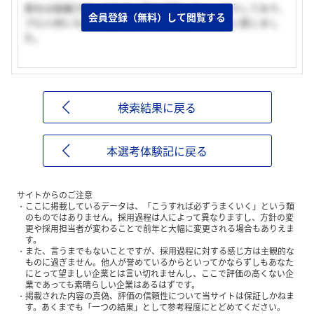
貴社は組織力向上のために個の成長にフォーカスしており、
会員登録（無料）して閲覧する
プロ人材になるシステムが構築されているように感じまし
た。
検索結果に戻る
本選考体験記に戻る
サイトからのご注意
ここに掲載しているデータは、「こうすれば必ずうまくいく」という類
のものではありません。採用過程は人によって異なりますし、方針の変
更や採用担当者が変わることで前年と大幅に変更される場合もありえま
す。
また、言うまでもないことですが、採用過程に対する感じ方は主観的な
ものに過ぎません。他人が誉めているからといってかならずしもあなた
にとって望ましい企業とは言い切れませんし、ここで評価の高くない企
業であっても素晴らしい企業はあるはずです。
掲載された内容の真偽、評価の信頼性について当サイトは保証しかねま
す。あくまでも「一つの結果」として参考程度にとどめてください。