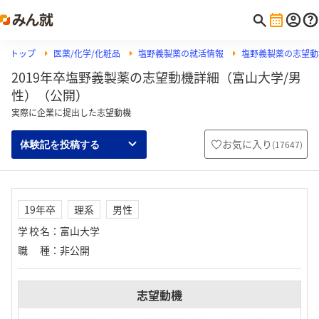
トップ
医薬/化学/化粧品
塩野義製薬の就活情報
塩野義製薬の志望動
2019年卒塩野義製薬の志望動機詳細（富山大学/男
性）（公開）
実際に企業に提出した志望動機
お気に入り
(
17647
)
体験記を投稿する
19年卒
理系
男性
学校名
：
富山大学
職種
：
非公開
志望動機