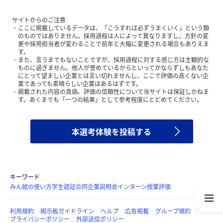
サイトからのご注意
ここに掲載しているデータは、「こうすれば必ずうまくいく」という類
のものではありません。採用過程は人によって異なりますし、方針の変
更や採用担当者が変わることで前年と大幅に変更される場合もありえま
す。
また、言うまでもないことですが、採用過程に対する感じ方は主観的な
ものに過ぎません。他人が誉めているからといってかならずしもあなた
にとって望ましい企業とは言い切れませんし、ここで評価の高くない企
業であっても素晴らしい企業はあるはずです。
掲載された内容の真偽、評価の信頼性について当サイトは保証しかねま
す。あくまでも「一つの結果」として参考程度にとどめてください。
本選考体験を投稿する
キーワード
みん就の使い方
学生認証
合同企業説明会
インターン
授業評価
利用規約
掲示板ガイドライン
ヘルプ
広告掲載
グループ規約
プライバシーポリシー
外部送信ポリシー