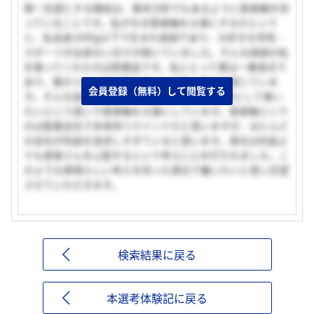
第一志望とする理由は、基本方針でもあるように患者軸を持
っていることです。私がなぜ患者軸を大事にするかという
と、私自身1000g以下で生まれ病弱であり、大好きな学校・
スポーツが出来ない日々が続いていました。そんな病弱の私
を救ってくれたのは医薬品です。私にとって薬は一番身近で
あり、薬が人の人生を変えることを身に染みて感じていま
会員登録（無料）して閲覧する
す。そんな過去の経験から病弱な患者さんをMRとして救い
たいという思いで患者軸を大事にしています。患者軸という
のは製薬会社で本来持つマインドだと思いますが、ほとんど
の会社が利益を追求しすぎていると思います。貴社は利益よ
りも患者さんを心配するという考えに心を打たれました。こ
のような素晴らしい考えを持った貴社で働いたいと思い志望
させていただきます。
検索結果に戻る
本選考体験記に戻る