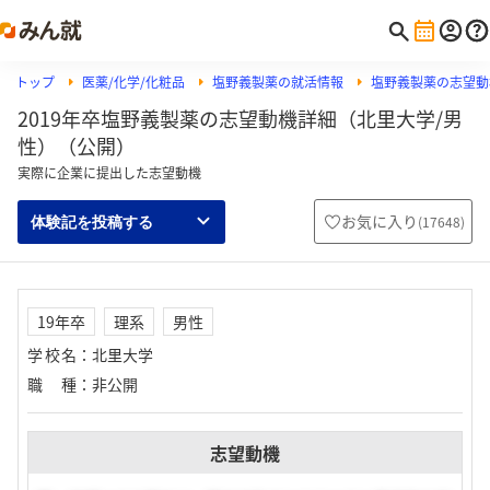
トップ
医薬/化学/化粧品
塩野義製薬の就活情報
塩野義製薬の志望動
2019年卒塩野義製薬の志望動機詳細（北里大学/男
性）（公開）
実際に企業に提出した志望動機
お気に入り
(
17648
)
体験記を投稿する
19年卒
理系
男性
学校名
：
北里大学
職種
：
非公開
志望動機