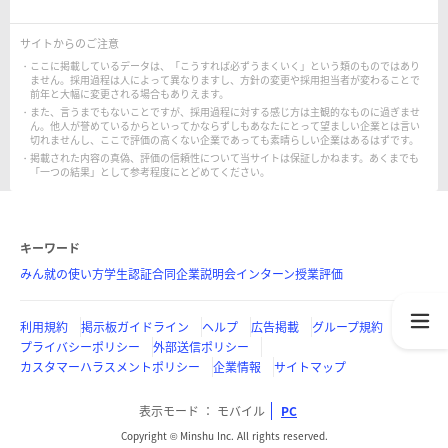
サイトからのご注意
ここに掲載しているデータは、「こうすれば必ずうまくいく」という類のものではあり
ません。採用過程は人によって異なりますし、方針の変更や採用担当者が変わることで
前年と大幅に変更される場合もありえます。
また、言うまでもないことですが、採用過程に対する感じ方は主観的なものに過ぎませ
ん。他人が誉めているからといってかならずしもあなたにとって望ましい企業とは言い
切れませんし、ここで評価の高くない企業であっても素晴らしい企業はあるはずです。
掲載された内容の真偽、評価の信頼性について当サイトは保証しかねます。あくまでも
「一つの結果」として参考程度にとどめてください。
キーワード
みん就の使い方
学生認証
合同企業説明会
インターン
授業評価
利用規約
掲示板ガイドライン
ヘルプ
広告掲載
グループ規約
プライバシーポリシー
外部送信ポリシー
カスタマーハラスメントポリシー
企業情報
サイトマップ
表示モード
モバイル
PC
Copyright © Minshu Inc. All rights reserved.