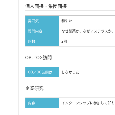
個人面接・集団面接
雰囲気
和やか
質問内容
なぜ製薬か、なぜアステラスか
回数
2回
OB／OG訪問
OB／OG訪問は
しなかった
企業研究
内容
インターンシップに参加して知