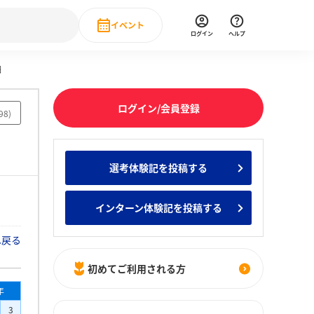
イベント
ログイン
ヘルプ
細
Event
の新卒就職人気企業ランキング
みんなのインターン人気企業ランキン
直近のイベント一覧
ログイン/会員登録
98
)
もっと見る
 IT・DX現場社員インタビュー
選考体験記を投稿する
の新卒就職人気企業ランキング
みんなのインターン人気企業ランキン
インターン体験記を投稿する
へ戻る
初めてご利用される方
年
3