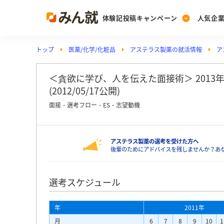
体験記投稿キャンペーン
人気企
トップ
医薬/化学/化粧品
アステラス製薬の就活情報
ア
Post
Ranking
PickUp
投稿する
ランキングを見る
注目の企業特集
＜貪欲に学び、人を伝えた面接術＞ 201
(2012/05/17公開)
面接・選考フロー・ES・志望動機
Vote
投票する
アステラス製薬の選考を受けた方へ
動画で知ろう！業界・
後輩のためにアドバイスを残しませんか？あ
選考スケジュール
年
2011年
月
6
7
8
9
10
1