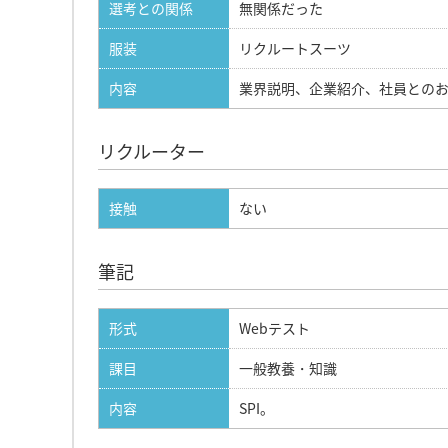
選考との関係
無関係だった
服装
リクルートスーツ
内容
業界説明、企業紹介、社員との
リクルーター
接触
ない
筆記
形式
Webテスト
課目
一般教養・知識
内容
SPI。