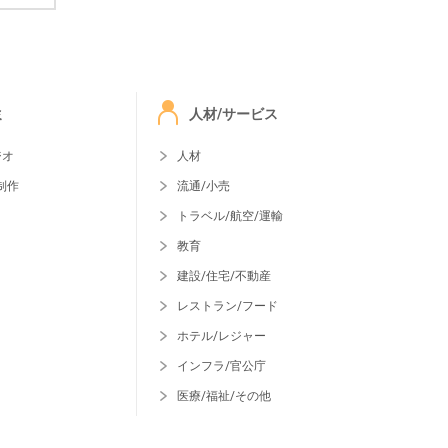
ミ
人材/サービス
ジオ
人材
制作
流通/小売
トラベル/航空/運輸
教育
建設/住宅/不動産
レストラン/フード
ホテル/レジャー
インフラ/官公庁
医療/福祉/その他