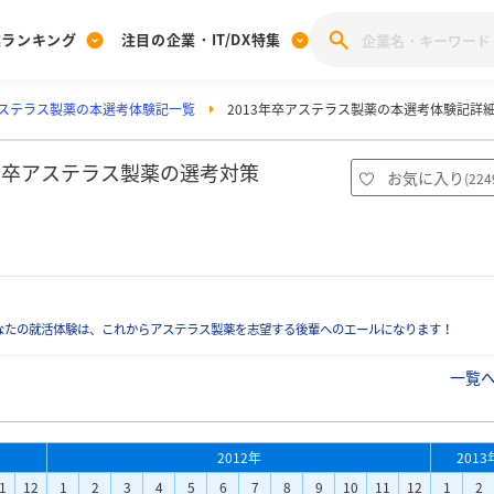
業ランキング
注目の企業・IT/DX特集
ステラス製薬の本選考体験記一覧
2013年卒アステラス製薬の本選考体験記詳
注目の企業特集
みんなのIT業界新卒就職人気企業ランキング
みんな
[27卒] 本選考体験記投稿キャンペーン
28卒 注目企業特集
27卒 注目企業特集
みんなのDX企業就職ブランド調査
3年卒アステラス製薬の選考対策
お気に入り
(
224
注目のIT・DX企業特集
28卒 IT・DX企業特集
27卒 IT・DX企業特集
28卒
みんなのIT業界新卒就職人気企業ランキング
みんな
企業研究
なたの就活体験は、これからアステラス製薬を志望する後輩へのエールになります！
一覧
2012年
2013
1
12
1
2
3
4
5
6
7
8
9
10
11
12
1
2