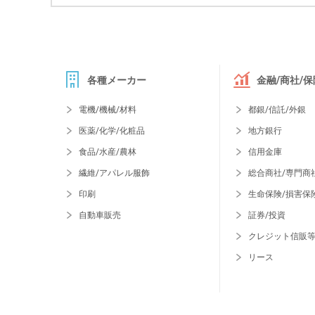
各種メーカー
金融/商社/保
電機/機械/材料
都銀/信託/外銀
医薬/化学/化粧品
地方銀行
食品/水産/農林
信用金庫
繊維/アパレル服飾
総合商社/専門商
印刷
生命保険/損害保
自動車販売
証券/投資
クレジット信販
リース