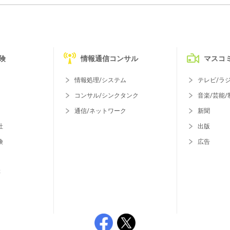
険
情報通信コンサル
マスコ
情報処理/システム
テレビ/ラ
コンサル/シンクタンク
音楽/芸能/
通信/ネットワーク
新聞
社
出版
険
広告
等