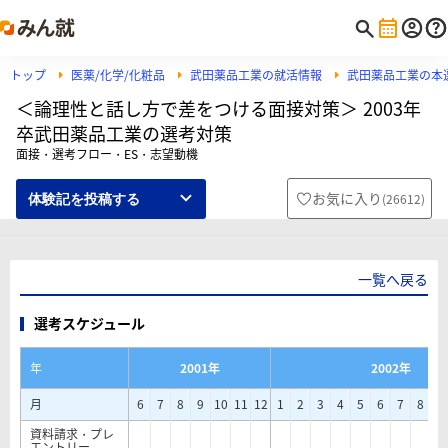
トップ
医薬/化学/化粧品
武田薬品工業の就活情報
武田薬品工業の本
＜論理性と話し方で差をつける面接対策＞ 2003年
卒武田薬品工業の選考対策
面接・選考フロー・ES・志望動機
お気に入り
(
26612
)
体験記を投稿する
一覧へ戻る
選考スケジュール
年
2001年
2002年
月
6
7
8
9
10
11
12
1
2
3
4
5
6
7
8
9
資料請求・プレ
エントリー