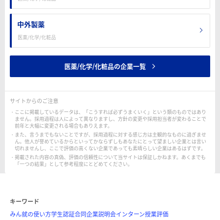
中外製薬
医薬/化学/化粧品
医薬/化学/化粧品の企業一覧
サイトからのご注意
ここに掲載しているデータは、「こうすれば必ずうまくいく」という類のものではあり
ません。採用過程は人によって異なりますし、方針の変更や採用担当者が変わることで
前年と大幅に変更される場合もありえます。
また、言うまでもないことですが、採用過程に対する感じ方は主観的なものに過ぎませ
ん。他人が誉めているからといってかならずしもあなたにとって望ましい企業とは言い
切れませんし、ここで評価の高くない企業であっても素晴らしい企業はあるはずです。
掲載された内容の真偽、評価の信頼性について当サイトは保証しかねます。あくまでも
「一つの結果」として参考程度にとどめてください。
キーワード
みん就の使い方
学生認証
合同企業説明会
インターン
授業評価