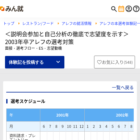
トップ
レストラン/フード
アレフの就活情報
アレフの本選考体験記
＜説明会参加と自己分析の徹底で志望度を示す＞
2003年卒アレフの選考対策
面接・選考フロー・ES・志望動機
お気に入り
(
548
)
体験記を投稿する
一覧へ戻る
選考スケジュール
年
2001年
2002年
月
6
7
8
9
10
11
12
1
2
3
4
5
6
7
8
9
資料請求・プレ
エントリー