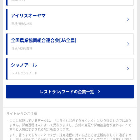
アイリスオーヤマ
電機/機械/材料
全国農業協同組合連合会[JA全農]
食品/水産/農林
シャノアール
レストラン/フード
レストラン/フードの企業一覧
サイトからのご注意
ここに掲載しているデータは、「こうすれば必ずうまくいく」という類のものではあり
ません。採用過程は人によって異なりますし、方針の変更や採用担当者が変わることで
前年と大幅に変更される場合もありえます。
また、言うまでもないことですが、採用過程に対する感じ方は主観的なものに過ぎませ
ん。他人が誉めているからといってかならずしもあなたにとって望ましい企業とは言い