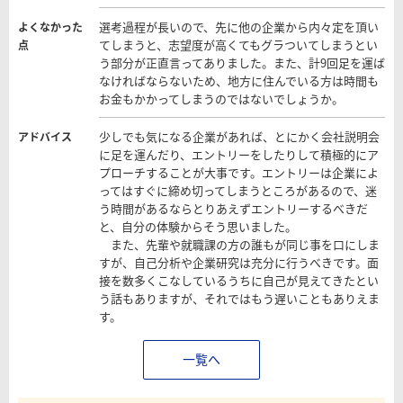
選考過程が長いので、先に他の企業から内々定を頂い
よくなかった
てしまうと、志望度が高くてもグラついてしまうとい
点
う部分が正直言ってありました。また、計9回足を運ば
なければならないため、地方に住んでいる方は時間も
お金もかかってしまうのではないでしょうか。
少しでも気になる企業があれば、とにかく会社説明会
アドバイス
に足を運んだり、エントリーをしたりして積極的にア
プローチすることが大事です。エントリーは企業によ
ってはすぐに締め切ってしまうところがあるので、迷
う時間があるならとりあえずエントリーするべきだ
と、自分の体験からそう思いました。
また、先輩や就職課の方の誰もが同じ事を口にしま
すが、自己分析や企業研究は充分に行うべきです。面
接を数多くこなしているうちに自己が見えてきたとい
う話もありますが、それではもう遅いこともありえま
す。
一覧へ