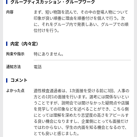
グループディスカッション・グループワーク
まず、短い物語を読んで、その中の登場人物について
内容
印象が良い順番に理由を順番付けを個人で行う。次
に、それをグループ内で発表しあい、グループでの順
位付けを行う。
内定（内々定）
特にありません。
拘束や指示
電話
通知方法
コメント
適性検査通過者は、1次面接を受ける前に3回、人事の
よかった点
方との1対1の面接を行います。選考には関係ないとい
うことですが、説明会では聞けなかった疑問点や店舗
を見学しての印象などを述べることができ、こちら側
にとっては理解を深めたり志望度の高さをアピールす
る良い機会になりますし、企業側にとっても面接だけ
ではわからない、学生の内面を知る機会となるので、
とても良いと感じました。