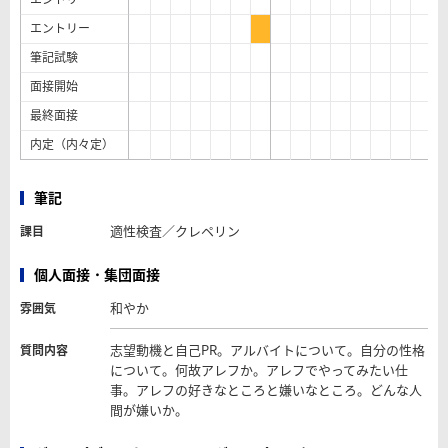
エントリー
筆記試験
面接開始
最終面接
内定（内々定）
筆記
適性検査／クレペリン
課目
個人面接・集団面接
和やか
雰囲気
志望動機と自己PR。アルバイトについて。自分の性格
質問内容
について。何故アレフか。アレフでやってみたい仕
事。アレフの好きなところと嫌いなところ。どんな人
間が嫌いか。