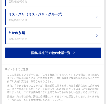
医療/福祉/その他
ミス・パリ（ミス・パリ・グループ）
医療/福祉/その他
たかの友梨
医療/福祉/その他
医療/福祉/その他の企業一覧
サイトからのご注意
ここに掲載しているデータは、「こうすれば必ずうまくいく」という類のものではあり
ません。採用過程は人によって異なりますし、方針の変更や採用担当者が変わることで
前年と大幅に変更される場合もありえます。
また、言うまでもないことですが、採用過程に対する感じ方は主観的なものに過ぎませ
ん。他人が誉めているからといってかならずしもあなたにとって望ましい企業とは言い
切れませんし、ここで評価の高くない企業であっても素晴らしい企業はあるはずです。
掲載された内容の真偽、評価の信頼性について当サイトは保証しかねます。あくまでも
「一つの結果」として参考程度にとどめてください。