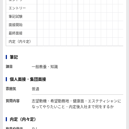
エントリー
筆記試験
面接開始
最終面接
内定（内々定）
筆記
一般教養・知識
課目
個人面接・集団面接
普通
雰囲気
志望動機・希望勤務地・健康面・エステティシャンに
質問内容
なってやりたいこと・内定後入社まで何をするか
内定（内々定）
なし
拘束や指示