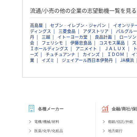
流通/小売の他の企業の志望動機一覧を見る
高島屋
セブン‐イレブン・ジャパン
イオンリテ
ディングス
三菱食品
アダストリア
パルグル
丹
三越
イトーヨーカ堂
良品計画
ローソン
会
フェリシモ
伊藤忠食品
コスモス薬品
ス
Ｉホールディングス
アニメイト
ＪＡＬＵＸ
ーズ
チュチュアンナ
カインズ
ＩＤＯＭ
イ
業
イズミ
ジェイアール西日本伊勢丹
JA横浜
各種メーカー
金融/商社/保
電機/機械/材料
都銀/信託/外銀
医薬/化学/化粧品
地方銀行