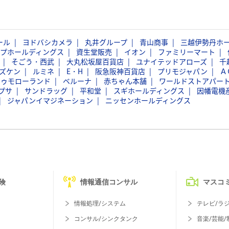
ール
ヨドバシカメラ
丸井グループ
青山商事
三越伊勢丹ホ
ープホールディングス
資生堂販売
イオン
ファミリーマート
そごう・西武
大丸松坂屋百貨店
ユナイテッドアローズ
千
ズケン
ルミネ
E・H
阪急阪神百貨店
プリモジャパン
Ａ
トゥモローランド
ベルーナ
赤ちゃん本舗
ワールドストアパー
プサ
サンドラッグ
平和堂
スギホールディングス
因幡電機
ジャパンイマジネーション
ニッセンホールディングス
険
情報通信コンサル
マスコ
情報処理/システム
テレビ/ラ
コンサル/シンクタンク
音楽/芸能/