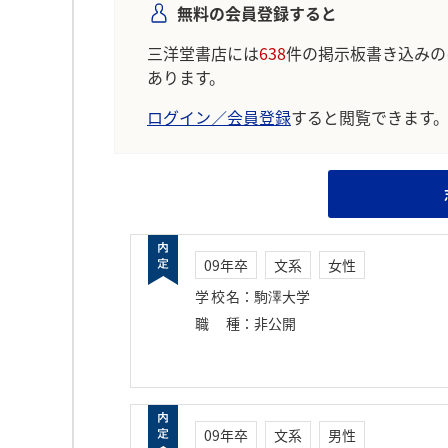
無料の会員登録すると
三洋堂書店には
638
件の掲示板書き込みの
あります。
ログイン／会員登録
すると閲覧できます
09年卒
文系
女性
学校名
：
駒澤大学
職種
：
非公開
09年卒
文系
男性