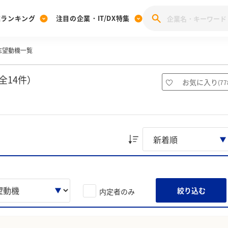
業ランキング
注目の企業・IT/DX特集
志望動機一覧
注目の企業特集
みんなのIT業界新卒就職人気企業ランキング
みんな
[27卒] 本選考体験記投稿キャンペーン
28卒 注目企業特集
27卒 注目企業特集
みんなのDX企業就職ブランド調査
全14件）
お気に入り
(
77
注目のIT・DX企業特集
28卒 IT・DX企業特集
27卒 IT・DX企業特集
28卒
みんなのIT業界新卒就職人気企業ランキング
みんな
企業研究
絞り込む
内定者のみ