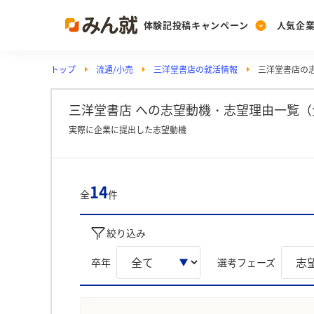
体験記投稿キャンペーン
人気企
トップ
流通/小売
三洋堂書店の就活情報
三洋堂書店の
Post
Ranking
PickUp
投稿する
ランキングを見る
注目の企業特集
三洋堂書店 への志望動機・志望理由一覧（
実際に企業に提出した志望動機
Vote
投票する
14
全
件
動画で知ろう！業界・
絞り込み
卒年
選考フェーズ