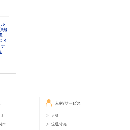
ール
伊勢
趣
ＯＫ
トナ
産
ミ
人材/サービス
ジオ
人材
制作
流通/小売