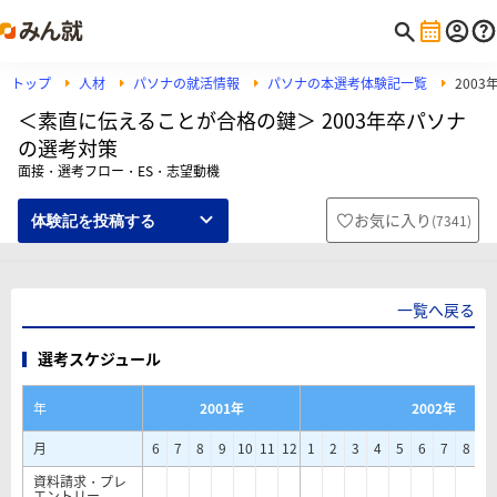
トップ
人材
パソナの就活情報
パソナの本選考体験記一覧
200
＜素直に伝えることが合格の鍵＞ 2003年卒パソナ
の選考対策
面接・選考フロー・ES・志望動機
お気に入り
(
7341
)
体験記を投稿する
一覧へ戻る
選考スケジュール
年
2001年
2002年
月
6
7
8
9
10
11
12
1
2
3
4
5
6
7
8
9
資料請求・プレ
エントリー