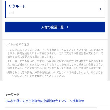
リクルート
人材
人材の企業一覧
サイトからのご注意
ここに掲載しているデータは、「こうすれば必ずうまくいく」という類のものではあり
ません。採用過程は人によって異なりますし、方針の変更や採用担当者が変わることで
前年と大幅に変更される場合もありえます。
また、言うまでもないことですが、採用過程に対する感じ方は主観的なものに過ぎませ
ん。他人が誉めているからといってかならずしもあなたにとって望ましい企業とは言い
切れませんし、ここで評価の高くない企業であっても素晴らしい企業はあるはずです。
掲載された内容の真偽、評価の信頼性について当サイトは保証しかねます。あくまでも
「一つの結果」として参考程度にとどめてください。
キーワード
みん就の使い方
学生認証
合同企業説明会
インターン
授業評価