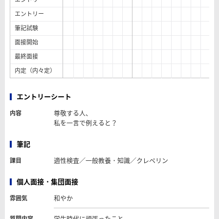
エントリー
筆記試験
面接開始
最終面接
内定（内々定）
エントリーシート
尊敬する人、
内容
私を一言で例えると？
筆記
適性検査／一般教養・知識／クレペリン
課目
個人面接・集団面接
和やか
雰囲気
学生時代に頑張ったこと
質問内容