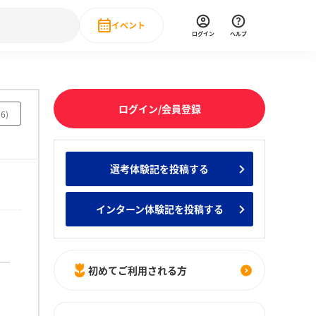
イベント
ログイン
ヘルプ
Event
の新卒就職人気企業ランキング
みんなのインターン人気企業ランキン
直近のイベント一覧
ログイン/会員登録
56
)
もっと見る
 IT・DX現場社員インタビュー
選考体験記を投稿する
の新卒就職人気企業ランキング
みんなのインターン人気企業ランキン
インターン体験記を投稿する
初めてご利用される方