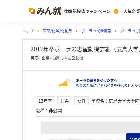
体験記投稿キャンペーン
人気企
トップ
医薬/化学/化粧品
ポーラの就活情報
ポーラの志
Post
Ranking
PickUp
投稿する
ランキングを見る
注目の企業特集
2012年卒ポーラの志望動機詳細（広島大学
実際に企業に提出した志望動機
Vote
ポーラの選考を受けた方へ
投票する
後輩のためにアドバイスを残しませんか
動画で知ろう！業界・
12年卒
理系
女性
学校名
：
広島大学大学院
職種
：
非公開
会員