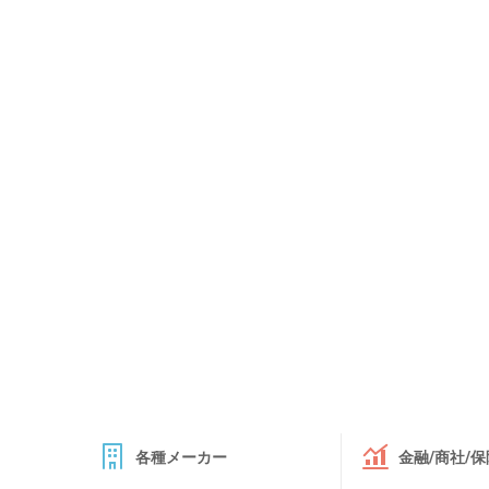
各種メーカー
金融/商社/保