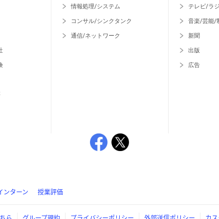
情報処理/システム
テレビ/ラ
コンサル/シンクタンク
音楽/芸能/
通信/ネットワーク
新聞
社
出版
険
広告
等
インターン
授業評価
ちら
グループ規約
プライバシーポリシー
外部送信ポリシー
カス