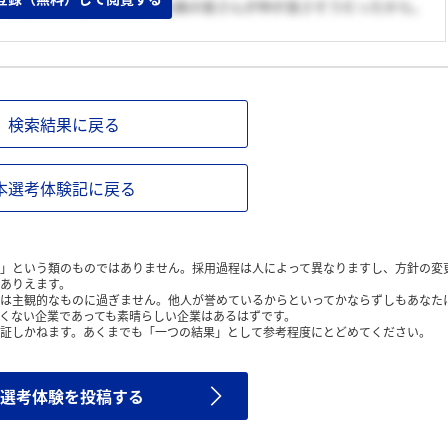
うな会社だと感じたこと、社員の皆さんが仲が良さそうだったから。
検索結果に戻る
本選考体験記に戻る
」という類のものではありません。採用過程は人によって異なりますし、方針の変
ありえます。
は主観的なものに過ぎません。他人が誉めているからといってかならずしもあなた
くない企業であっても素晴らしい企業はあるはずです。
証しかねます。あくまでも「一つの結果」として参考程度にとどめてください。
選考体験を投稿する