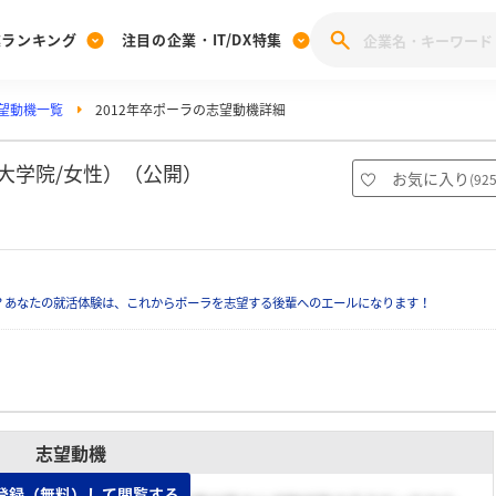
業ランキング
注目の企業・IT/DX特集
望動機一覧
2012年卒ポーラの志望動機詳細
注目の企業特集
みんなのIT業界新卒就職人気企業ランキング
みんな
[27卒] 本選考体験記投稿キャンペーン
28卒 注目企業特集
27卒 注目企業特集
みんなのDX企業就職ブランド調査
大学院/女性）（公開）
お気に入り
(
92
注目のIT・DX企業特集
28卒 IT・DX企業特集
27卒 IT・DX企業特集
28卒
みんなのIT業界新卒就職人気企業ランキング
みんな
？あなたの就活体験は、これからポーラを志望する後輩へのエールになります！
企業研究
志望動機
登録（無料）して閲覧する