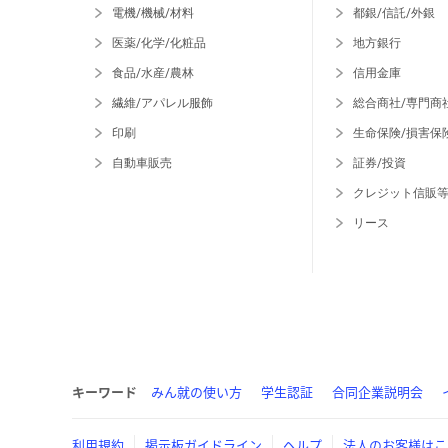
電機/機械/材料
都銀/信託/外銀
医薬/化学/化粧品
地方銀行
食品/水産/農林
信用金庫
繊維/アパレル服飾
総合商社/専門商
印刷
生命保険/損害保
自動車販売
証券/投資
クレジット信販
リース
キーワード
みん就の使い方
学生認証
合同企業説明会
利用規約
掲示板ガイドライン
ヘルプ
法人のお客様はこ