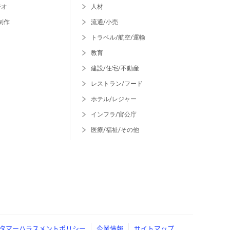
ジオ
人材
制作
流通/小売
トラベル/航空/運輸
教育
建設/住宅/不動産
レストラン/フード
ホテル/レジャー
インフラ/官公庁
医療/福祉/その他
タマーハラスメントポリシー
企業情報
サイトマップ