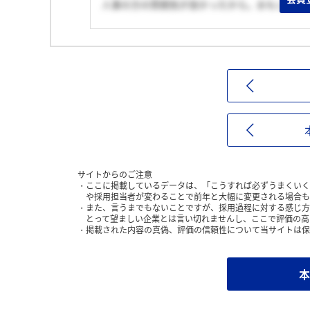
人事の方の雰囲気が良かったから。おもしろそ
サイトからのご注意
ここに掲載しているデータは、「こうすれば必ずうまくいく
や採用担当者が変わることで前年と大幅に変更される場合も
また、言うまでもないことですが、採用過程に対する感じ方
とって望ましい企業とは言い切れませんし、ここで評価の高
掲載された内容の真偽、評価の信頼性について当サイトは保
本