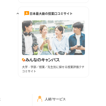
日本最大級の授業口コミサイト
大学・学部／授業／先生別に探せる授業評価クチ
コミサイト
ミ
人材/サービス