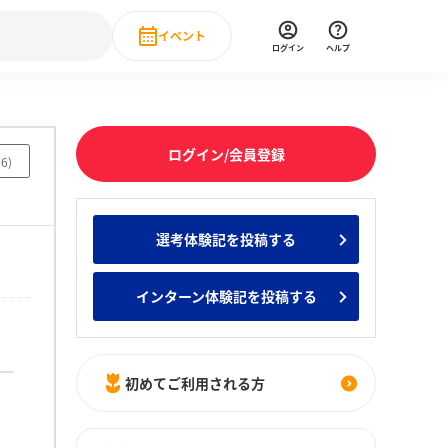
イベント
ログイン
ヘルプ
Event
の新卒就職人気企業ランキング
みんなのインターン人気企業ランキン
直近のイベント一覧
ログイン/会員登録
56
)
もっと見る
 IT・DX現場社員インタビュー
選考体験記を投稿する
の新卒就職人気企業ランキング
みんなのインターン人気企業ランキン
インターン体験記を投稿する
初めてご利用される方