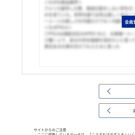
＜なぜ化粧品業界＞
アメリカ留学した際、普段化粧をしない学生が
のを見ていた。世界共通で女性は美しくあるこ
一人一人の美しさを外面だけでなく内面からも
会員
＜なぜPOLA＞
①POLAは個肌対応のAPEX-iなど、お客様
②働く上で、自分の存在価値を高めたいと思って
責任ある仕事を任せてもらえると思った
サイトからのご注意
ここに掲載しているデータは、「こうすれば必ずうまくいく