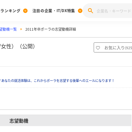
業ランキング
注目の企業・IT/DX特集
望動機一覧
2011年卒ポーラの志望動機詳細
注目の企業特集
みんなのIT業界新卒就職人気企業ランキング
みんな
[27卒] 本選考体験記投稿キャンペーン
28卒 注目企業特集
27卒 注目企業特集
みんなのDX企業就職ブランド調査
/女性）（公開）
お気に入り
(
92
注目のIT・DX企業特集
28卒 IT・DX企業特集
27卒 IT・DX企業特集
28卒
みんなのIT業界新卒就職人気企業ランキング
みんな
？あなたの就活体験は、これからポーラを志望する後輩へのエールになります！
企業研究
志望動機