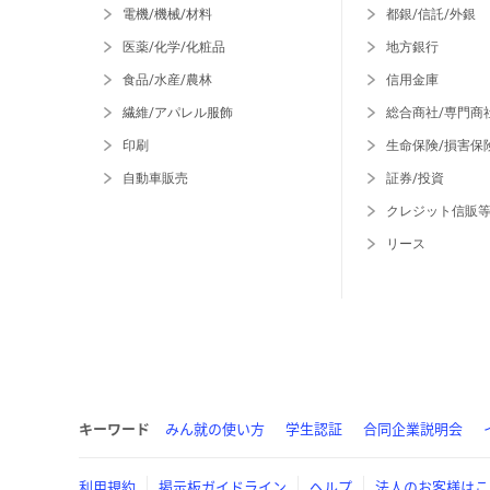
電機/機械/材料
都銀/信託/外銀
医薬/化学/化粧品
地方銀行
食品/水産/農林
信用金庫
繊維/アパレル服飾
総合商社/専門商
印刷
生命保険/損害保
自動車販売
証券/投資
クレジット信販
リース
キーワード
みん就の使い方
学生認証
合同企業説明会
利用規約
掲示板ガイドライン
ヘルプ
法人のお客様はこ