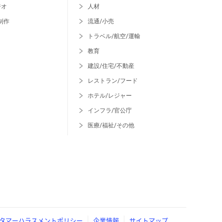
ジオ
人材
制作
流通/小売
トラベル/航空/運輸
教育
建設/住宅/不動産
レストラン/フード
ホテル/レジャー
インフラ/官公庁
医療/福祉/その他
タマーハラスメントポリシー
企業情報
サイトマップ