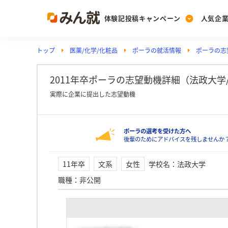
体験記投稿キャンペーン
人気企
トップ
医薬/化学/化粧品
ポーラの就活情報
ポーラの志
Post
Ranking
PickUp
投稿する
ランキングを見る
注目の企業特集
2011年卒ポーラの志望動機詳細（法政大学
実際に企業に提出した志望動機
Vote
ポーラの選考を受けた方へ
投票する
後輩のためにアドバイスを残しませんか
動画で知ろう！業界・
11年卒
文系
女性
学校名
：
法政大学
職種
：
非公開