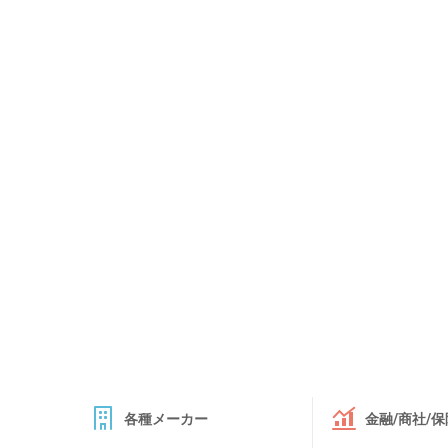
各種メーカー
金融/商社/保