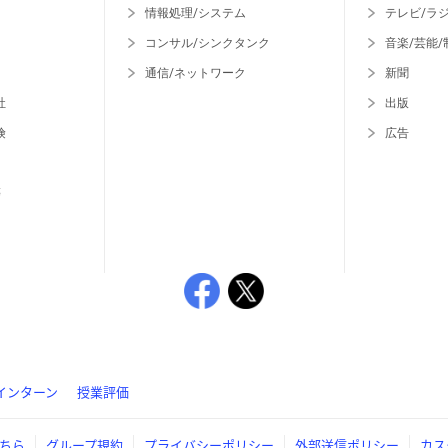
情報処理/システム
テレビ/ラ
コンサル/シンクタンク
音楽/芸能/
通信/ネットワーク
新聞
社
出版
険
広告
等
インターン
授業評価
ちら
グループ規約
プライバシーポリシー
外部送信ポリシー
カス