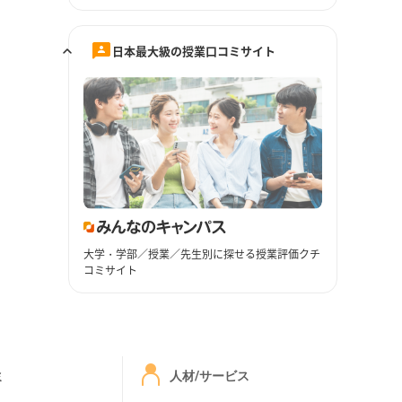
日本最大級の授業口コミサイト
大学・学部／授業／先生別に探せる授業評価クチ
コミサイト
ミ
人材/サービス