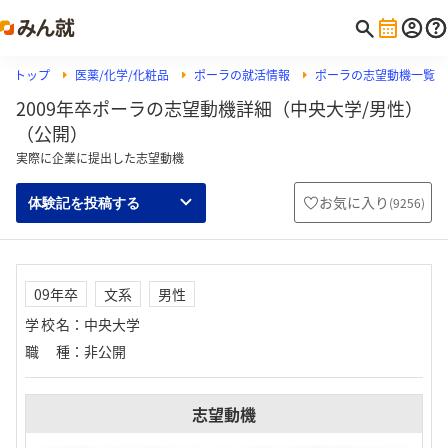
トップ
医薬/化学/化粧品
ポーラの就活情報
ポーラの志望動機一覧
2009年卒ポーラの志望動機詳細（中央大学/男性）
（公開）
実際に企業に提出した志望動機
お気に入り
(
9256
)
体験記を投稿する
09年卒
文系
男性
学校名
：
中央大学
職種
：
非公開
志望動機