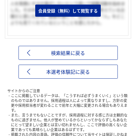
人を笑顔にする仕事がしたいという思いで就職活動を始めま
した。その中で「人」のことをどの企業よりも考えている企
会員登録（無料）して閲覧する
業だと感じたから。面接を通じて、自分という「人」をどこ
よりも見てくれているということを感じたから。
検索結果に戻る
本選考体験記に戻る
サイトからのご注意
ここに掲載しているデータは、「こうすれば必ずうまくいく」という類
のものではありません。採用過程は人によって異なりますし、方針の変
更や採用担当者が変わることで前年と大幅に変更される場合もありえま
す。
また、言うまでもないことですが、採用過程に対する感じ方は主観的な
ものに過ぎません。他人が誉めているからといってかならずしもあなた
にとって望ましい企業とは言い切れませんし、ここで評価の高くない企
業であっても素晴らしい企業はあるはずです。
掲載された内容の真偽、評価の信頼性について当サイトは保証しかねま