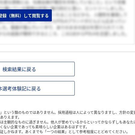
足を語る資格とは、社員全員が理念を共有していること」という言葉
がら働いている環境は非常に魅力的だと思い、エントリーしました。
から1対1で個人面接をしてくれることなどから、人間性を重視して
登録（無料）して閲覧する
に力を入れており、これからPOLAブランドがどんどん広まってい
した。面接が進んでいく中で、ありのままの自分を受け入れてくれ
らの成長が期待できるところ、この2点からPOLAを志望しました。
検索結果に戻る
本選考体験記に戻る
」という類のものではありません。採用過程は人によって異なりますし、方針の変
ありえます。
は主観的なものに過ぎません。他人が誉めているからといってかならずしもあなた
くない企業であっても素晴らしい企業はあるはずです。
証しかねます。あくまでも「一つの結果」として参考程度にとどめてください。