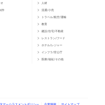
ジオ
人材
制作
流通/小売
トラベル/航空/運輸
教育
建設/住宅/不動産
レストラン/フード
ホテル/レジャー
インフラ/官公庁
医療/福祉/その他
タマーハラスメントポリシー
企業情報
サイトマップ