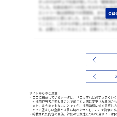
きっかけはHP上で社長が発していた「顧客満
でした。社員全員が1つの思いを分かち合いな
エントリー後は説明会での雰囲気、また1次面接
会員
いる会社だと感じました。また、近年は店舗開発
くことに、これからが楽しみな企業だと思いま
る、必要としてくれるところ、企業としてこれか
サイトからのご注意
ここに掲載しているデータは、「こうすれば必ずうまくいく
や採用担当者が変わることで前年と大幅に変更される場合も
また、言うまでもないことですが、採用過程に対する感じ方
とって望ましい企業とは言い切れませんし、ここで評価の高
掲載された内容の真偽、評価の信頼性について当サイトは保