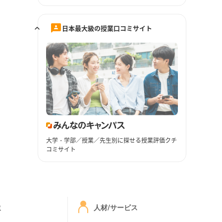
日本最大級の授業口コミサイト
大学・学部／授業／先生別に探せる授業評価クチ
コミサイト
ミ
人材/サービス