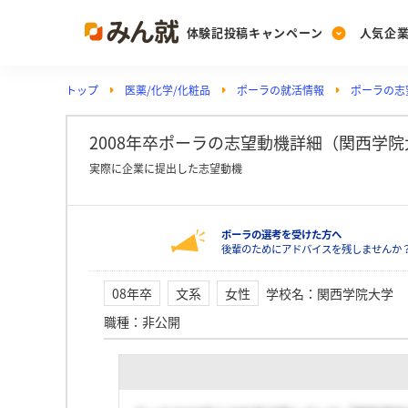
体験記投稿キャンペーン
人気企
トップ
医薬/化学/化粧品
ポーラの就活情報
ポーラの志
Post
Ranking
PickUp
投稿する
ランキングを見る
注目の企業特集
2008年卒ポーラの志望動機詳細（関西学院
実際に企業に提出した志望動機
Vote
ポーラの選考を受けた方へ
投票する
後輩のためにアドバイスを残しませんか
動画で知ろう！業界・
08年卒
文系
女性
学校名
：
関西学院大学
職種
：
非公開