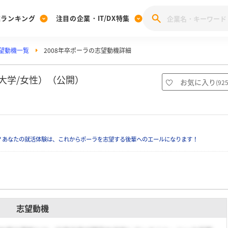
業ランキング
注目の企業・IT/DX特集
望動機一覧
2008年卒ポーラの志望動機詳細
注目の企業特集
みんなのIT業界新卒就職人気企業ランキング
みんな
[27卒] 本選考体験記投稿キャンペーン
28卒 注目企業特集
27卒 注目企業特集
みんなのDX企業就職ブランド調査
大学/女性）（公開）
お気に入り
(
92
注目のIT・DX企業特集
28卒 IT・DX企業特集
27卒 IT・DX企業特集
28卒
みんなのIT業界新卒就職人気企業ランキング
みんな
？あなたの就活体験は、これからポーラを志望する後輩へのエールになります！
企業研究
志望動機