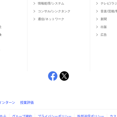
情報処理/システム
テレビ/ラ
コンサル/シンクタンク
音楽/芸能/
通信/ネットワーク
新聞
社
出版
険
広告
等
インターン
授業評価
ちら
グループ規約
プライバシーポリシー
外部送信ポリシー
カス