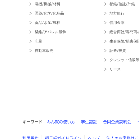
電機/機械/材料
都銀/信託/外銀
医薬/化学/化粧品
地方銀行
食品/水産/農林
信用金庫
繊維/アパレル服飾
総合商社/専門商
印刷
生命保険/損害保
自動車販売
証券/投資
クレジット信販
リース
キーワード
みん就の使い方
学生認証
合同企業説明会
利用規約
掲示板ガイドライン
ヘルプ
法人のお客様はこ