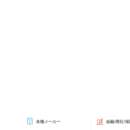
各種メーカー
金融/商社/保