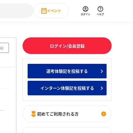
イベント
ログイン
ヘルプ
Event
の新卒就職人気企業ランキング
みんなのインターン人気企業ランキン
直近のイベント一覧
ログイン/会員登録
56
)
もっと見る
 IT・DX現場社員インタビュー
選考体験記を投稿する
の新卒就職人気企業ランキング
みんなのインターン人気企業ランキン
インターン体験記を投稿する
初めてご利用される方