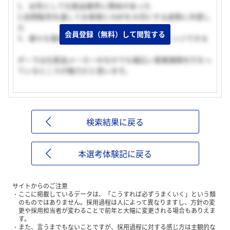
1．女性として化粧品業界に興味があった
2.訪問販売を通してお客様との絆を大切にする姿勢に共感し
た
会員登録（無料）して閲覧する
3．様々な事業分野があり、色々なことにチャレンジできる
ポーラは化粧品メーカーのなかでも幅広い事業展開を行なっ
ているところが魅力だと思います。
検索結果に戻る
本選考体験記に戻る
サイトからのご注意
ここに掲載しているデータは、「こうすれば必ずうまくいく」という類
のものではありません。採用過程は人によって異なりますし、方針の変
更や採用担当者が変わることで前年と大幅に変更される場合もありえま
す。
また、言うまでもないことですが、採用過程に対する感じ方は主観的な