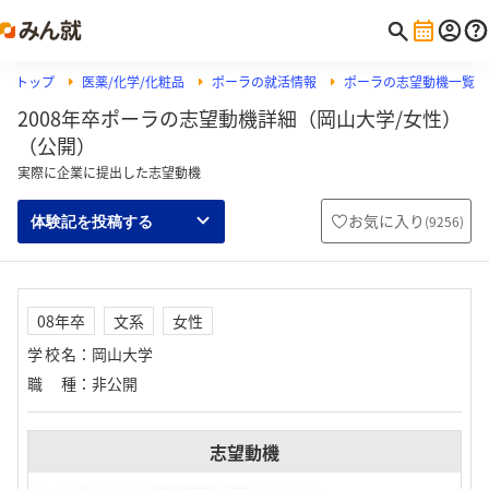
トップ
医薬/化学/化粧品
ポーラの就活情報
ポーラの志望動機一覧
2008年卒ポーラの志望動機詳細（岡山大学/女性）
（公開）
実際に企業に提出した志望動機
お気に入り
(
9256
)
体験記を投稿する
08年卒
文系
女性
学校名
：
岡山大学
職種
：
非公開
志望動機