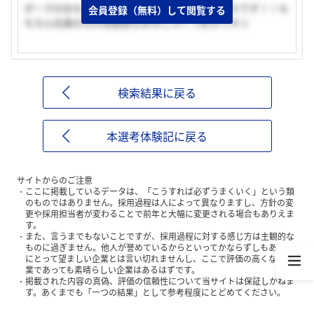
ポーラのおもしろい社風と化粧品が大好きだからです！！も
会員登録（無料）して閲覧する
ちろん社員の方の雰囲気もおもしろくて好きです☆
検索結果に戻る
本選考体験記に戻る
サイトからのご注意
ここに掲載しているデータは、「こうすれば必ずうまくいく」という類
のものではありません。採用過程は人によって異なりますし、方針の変
更や採用担当者が変わることで前年と大幅に変更される場合もありえま
す。
また、言うまでもないことですが、採用過程に対する感じ方は主観的な
ものに過ぎません。他人が誉めているからといってかならずしもあなた
にとって望ましい企業とは言い切れませんし、ここで評価の高くない企
業であっても素晴らしい企業はあるはずです。
掲載された内容の真偽、評価の信頼性について当サイトは保証しかねま
す。あくまでも「一つの結果」として参考程度にとどめてください。