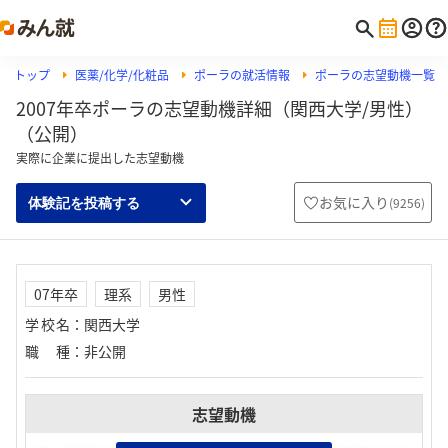
トップ
医薬/化学/化粧品
ポーラの就活情報
ポーラの志望動機一覧
2007年卒ポーラの志望動機詳細（関西大学/男性）
（公開）
実際に企業に提出した志望動機
お気に入り
(
9256
)
体験記を投稿する
07年卒
理系
男性
学校名
：
関西大学
職種
：
非公開
志望動機