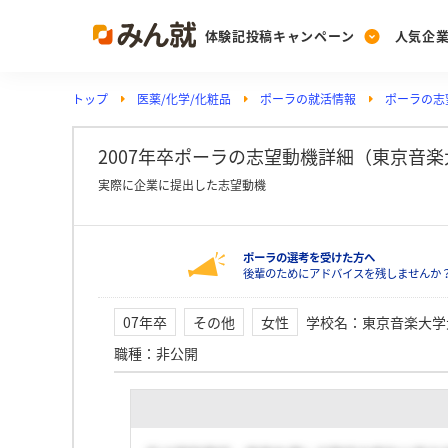
体験記投稿キャンペーン
人気企
トップ
医薬/化学/化粧品
ポーラの就活情報
ポーラの志
Post
Ranking
PickUp
投稿する
ランキングを見る
注目の企業特集
2007年卒ポーラの志望動機詳細（東京音
実際に企業に提出した志望動機
Vote
ポーラの選考を受けた方へ
投票する
後輩のためにアドバイスを残しませんか
動画で知ろう！業界・
07年卒
その他
女性
学校名
：
東京音楽大学
職種
：
非公開