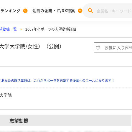
業ランキング
注目の企業・IT/DX特集
望動機一覧
2007年卒ポーラの志望動機詳細
注目の企業特集
みんなのIT業界新卒就職人気企業ランキング
みんな
[27卒] 本選考体験記投稿キャンペーン
28卒 注目企業特集
27卒 注目企業特集
みんなのDX企業就職ブランド調査
楽大学大学院/女性）（公開）
お気に入り
(
92
注目のIT・DX企業特集
28卒 IT・DX企業特集
27卒 IT・DX企業特集
28卒
みんなのIT業界新卒就職人気企業ランキング
みんな
？あなたの就活体験は、これからポーラを志望する後輩へのエールになります！
企業研究
大学院
志望動機