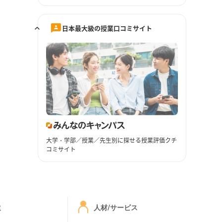
日本最大級の授業口コミサイト
大学・学部／授業／先生別に探せる授業評価クチ
コミサイト
ミ
人材/サービス