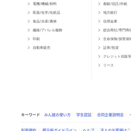
電機/機械/材料
都銀/信託/外銀
医薬/化学/化粧品
地方銀行
食品/水産/農林
信用金庫
繊維/アパレル服飾
総合商社/専門商
印刷
生命保険/損害保
自動車販売
証券/投資
クレジット信販
リース
キーワード
みん就の使い方
学生認証
合同企業説明会
利用規約
掲示板ガイドライン
ヘルプ
法人のお客様はこ