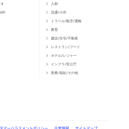
ジオ
人材
制作
流通/小売
トラベル/航空/運輸
教育
建設/住宅/不動産
レストラン/フード
ホテル/レジャー
インフラ/官公庁
医療/福祉/その他
タマーハラスメントポリシー
企業情報
サイトマップ