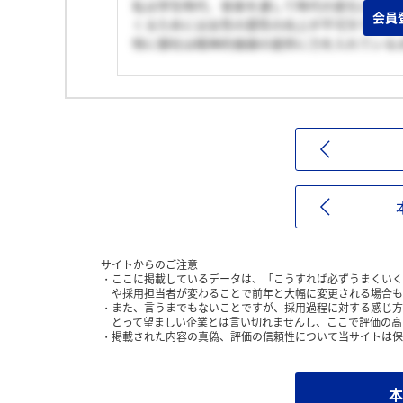
私は学生時代、音楽を通して時代の変化に伴う
会員
くるためには女性の感性の向上が不可欠である
特に御社は精神的価値の提供に力を入れている
サイトからのご注意
ここに掲載しているデータは、「こうすれば必ずうまくいく
や採用担当者が変わることで前年と大幅に変更される場合も
また、言うまでもないことですが、採用過程に対する感じ方
とって望ましい企業とは言い切れませんし、ここで評価の高
掲載された内容の真偽、評価の信頼性について当サイトは保
本