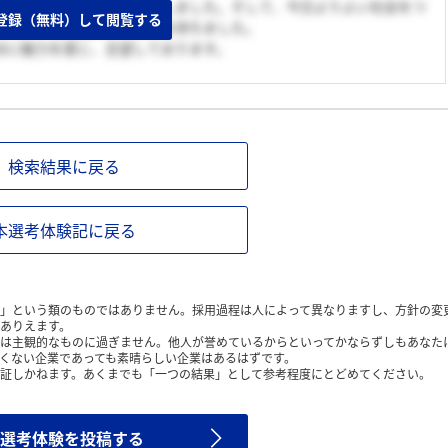
文化や価値観の変遷を勉強しました。そして、今日よりよい社会をつ
登録（無料）して閲覧する
と考え、化粧品業界に興味を持ちました。
点に魅力を感じ、志望しております。
検索結果に戻る
本選考体験記に戻る
」という類のものではありません。採用過程は人によって異なりますし、方針の変
ありえます。
は主観的なものに過ぎません。他人が誉めているからといってかならずしもあなた
くない企業であっても素晴らしい企業はあるはずです。
証しかねます。あくまでも「一つの結果」として参考程度にとどめてください。
選考体験を投稿する