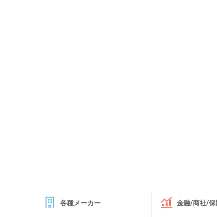
各種メーカー
金融/商社/保