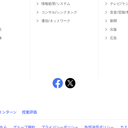
情報処理/システム
テレビ/ラ
コンサル/シンクタンク
音楽/芸能/
通信/ネットワーク
新聞
社
出版
険
広告
等
インターン
授業評価
ちら
グループ規約
プライバシーポリシー
外部送信ポリシー
カス