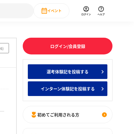
イベント
ログイン
ヘルプ
Event
の新卒就職人気企業ランキング
みんなのインターン人気企業ランキン
直近のイベント一覧
ログイン/会員登録
56
)
もっと見る
 IT・DX現場社員インタビュー
選考体験記を投稿する
の新卒就職人気企業ランキング
みんなのインターン人気企業ランキン
インターン体験記を投稿する
初めてご利用される方