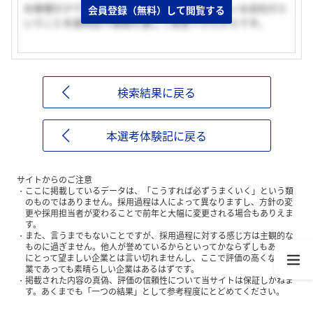
お客様だけでなく、社員一人一人を大切にしている会社だと
会員登録（無料）して閲覧する
いうことを説明会や面接を通して実感できたからです。
検索結果に戻る
本選考体験記に戻る
サイトからのご注意
ここに掲載しているデータは、「こうすれば必ずうまくいく」という類
のものではありません。採用過程は人によって異なりますし、方針の変
更や採用担当者が変わることで前年と大幅に変更される場合もありえま
す。
また、言うまでもないことですが、採用過程に対する感じ方は主観的な
ものに過ぎません。他人が誉めているからといってかならずしもあなた
にとって望ましい企業とは言い切れませんし、ここで評価の高くない企
業であっても素晴らしい企業はあるはずです。
掲載された内容の真偽、評価の信頼性について当サイトは保証しかねま
す。あくまでも「一つの結果」として参考程度にとどめてください。