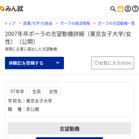
トップ
医薬/化学/化粧品
ポーラの就活情報
ポーラの志望動機一覧
2007年卒ポーラの志望動機詳細（東京女子大学/女
性）（公開）
実際に企業に提出した志望動機
お気に入り
(
9256
)
体験記を投稿する
07年卒
文系
女性
学校名
：
東京女子大学
職種
：
非公開
志望動機