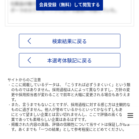
化粧品の魅力を多くの人に伝えたかった。
会員登録（無料）して閲覧する
ポーラのカウンセリングに対する姿勢に共感していた。
検索結果に戻る
本選考体験記に戻る
サイトからのご注意
ここに掲載しているデータは、「こうすれば必ずうまくいく」という類
のものではありません。採用過程は人によって異なりますし、方針の変
更や採用担当者が変わることで前年と大幅に変更される場合もありえま
す。
また、言うまでもないことですが、採用過程に対する感じ方は主観的な
ものに過ぎません。他人が誉めているからといってかならずしもあなた
にとって望ましい企業とは言い切れませんし、ここで評価の高くない企
業であっても素晴らしい企業はあるはずです。
掲載された内容の真偽、評価の信頼性について当サイトは保証しかねま
す。あくまでも「一つの結果」として参考程度にとどめてください。