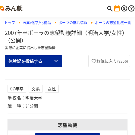
トップ
医薬/化学/化粧品
ポーラの就活情報
ポーラの志望動機一覧
2007年卒ポーラの志望動機詳細（明治大学/女性）
（公開）
実際に企業に提出した志望動機
お気に入り
(
9256
)
体験記を投稿する
07年卒
文系
女性
学校名
：
明治大学
職種
：
非公開
志望動機