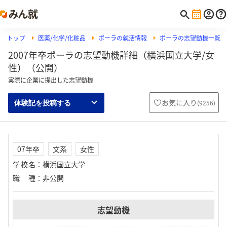
トップ
医薬/化学/化粧品
ポーラの就活情報
ポーラの志望動機一覧
2007年卒ポーラの志望動機詳細（横浜国立大学/女
性）（公開）
実際に企業に提出した志望動機
お気に入り
(
9256
)
体験記を投稿する
07年卒
文系
女性
学校名
：
横浜国立大学
職種
：
非公開
志望動機