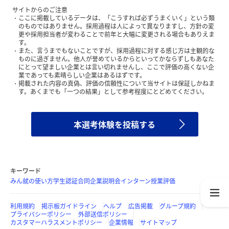
サイトからのご注意
ここに掲載しているデータは、「こうすれば必ずうまくいく」という類
のものではありません。採用過程は人によって異なりますし、方針の変
更や採用担当者が変わることで前年と大幅に変更される場合もありえま
す。
また、言うまでもないことですが、採用過程に対する感じ方は主観的な
ものに過ぎません。他人が誉めているからといってかならずしもあなた
にとって望ましい企業とは言い切れませんし、ここで評価の高くない企
業であっても素晴らしい企業はあるはずです。
掲載された内容の真偽、評価の信頼性について当サイトは保証しかねま
す。あくまでも「一つの結果」として参考程度にとどめてください。
本選考体験を投稿する
キーワード
みん就の使い方
学生認証
合同企業説明会
インターン
授業評価
利用規約
掲示板ガイドライン
ヘルプ
広告掲載
グループ規約
プライバシーポリシー
外部送信ポリシー
カスタマーハラスメントポリシー
企業情報
サイトマップ