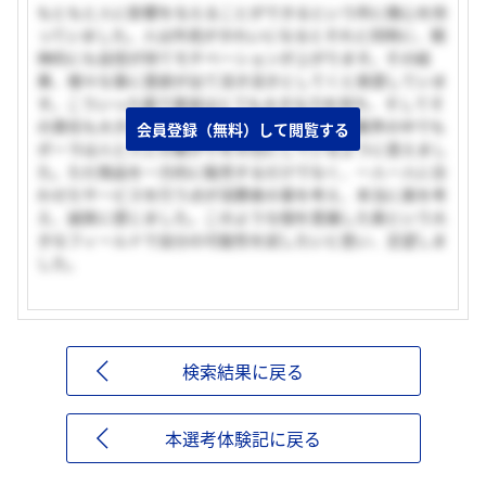
もともと人に影響を与えることができるという所に関心を持
っていました。人は外見がきれいになるとそれと同時に、精
神的にも自信が持てモチベーションが上がります。その結
果、様々な事に意欲が出て活き活きとしてくと実感していま
す。こういった面で美容はとても大きな力を持ち、そしてそ
の責任も大きいと感じます。そしてその美容の業界の中でも
会員登録（無料）して閲覧する
ポーラは人と人との繋がりを大切にしているように思えまし
た。ただ商品を一方的に販売するだけでなく、一人一人に合
わせたサービスを行う点が消費者の事を考え、本当に美を考
え、誠実に感じました。このような個を意識した美という大
きなフィールドで自分の可能性を試したいと思い、志望しま
した。
検索結果に戻る
本選考体験記に戻る