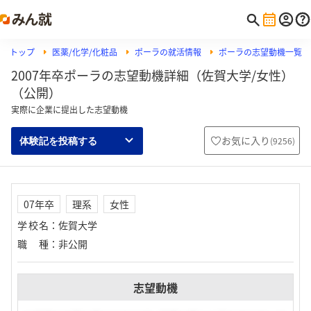
トップ
医薬/化学/化粧品
ポーラの就活情報
ポーラの志望動機一覧
2007年卒ポーラの志望動機詳細（佐賀大学/女性）
（公開）
実際に企業に提出した志望動機
お気に入り
(
9256
)
体験記を投稿する
07年卒
理系
女性
学校名
：
佐賀大学
職種
：
非公開
志望動機