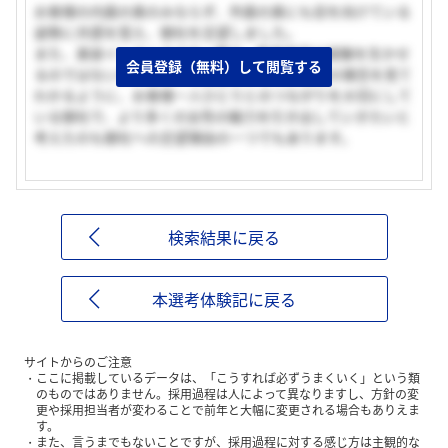
お客様の内面の美のみならず、外面の美にも目を向けている
姿勢に共感を覚え、御社を志望しました。
また、美容インストラクター職で、教育実習の経験を生かせ
会員登録（無料）して閲覧する
るのではないか、とも考え志望しました。御社の理念を見て
わかるように、お客様一人ひとりとのつながりを大切にして
いる御社で、より多くの女性の魅力を引き出していきたいと
考えたのも御社への志望理由の一つでもあります。
検索結果に戻る
本選考体験記に戻る
サイトからのご注意
ここに掲載しているデータは、「こうすれば必ずうまくいく」という類
のものではありません。採用過程は人によって異なりますし、方針の変
更や採用担当者が変わることで前年と大幅に変更される場合もありえま
す。
また、言うまでもないことですが、採用過程に対する感じ方は主観的な