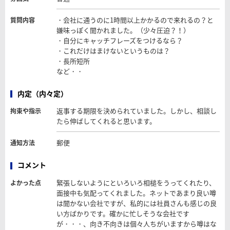
・会社に通うのに1時間以上かかるので来れるの？と
質問内容
嫌味っぽく聞かれました。（少々圧迫？！）
・自分にキャッチフレーズをつけるなら？
・これだけはまけないというものは？
・長所短所
など・・
内定（内々定）
返事する期限を決められていました。しかし、相談し
拘束や指示
たら伸ばしてくれると思います。
郵便
通知方法
コメント
緊張しないようにといろいろ相槌をうってくれたり、
よかった点
面接中も気配ってくれました。ネットであまり良い噂
は聞かない会社ですが、私的には社員さんも感じの良
い方ばかりです。確かに忙しそうな会社です
が・・・、向き不向きは個々人ちがいますから噂はな