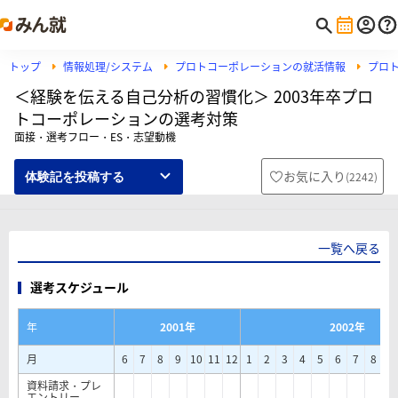
トップ
情報処理/システム
プロトコーポレーションの就活情報
プロ
＜経験を伝える自己分析の習慣化＞ 2003年卒プロ
トコーポレーションの選考対策
面接・選考フロー・ES・志望動機
お気に入り
(
2242
)
体験記を投稿する
一覧へ戻る
選考スケジュール
年
2001年
2002年
月
6
7
8
9
10
11
12
1
2
3
4
5
6
7
8
9
資料請求・プレ
エントリー