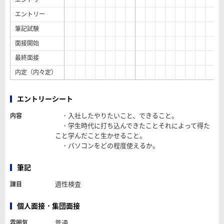
エントリー
筆記試験
面接開始
最終面接
内定（内々定）
エントリーシート
・入社したやりたいこと、できること。
内容
・学生時代に打ち込んできたことそれによって得た
こと学んだこと生かせること。
・パソコンをどの程度使えるか。
筆記
適性検査
課目
個人面接・集団面接
普通
雰囲気