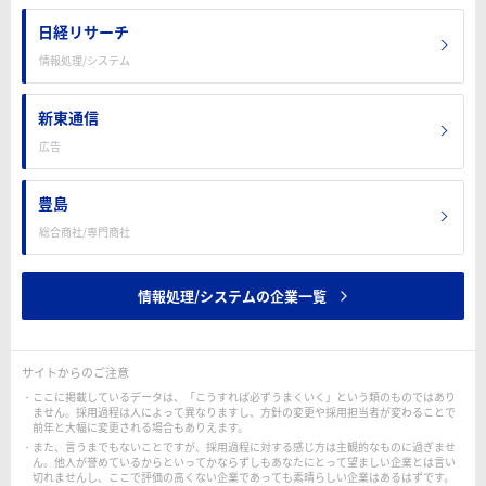
日経リサーチ
情報処理/システム
新東通信
広告
豊島
総合商社/専門商社
情報処理/システムの企業一覧
サイトからのご注意
ここに掲載しているデータは、「こうすれば必ずうまくいく」という類のものではあり
ません。採用過程は人によって異なりますし、方針の変更や採用担当者が変わることで
前年と大幅に変更される場合もありえます。
また、言うまでもないことですが、採用過程に対する感じ方は主観的なものに過ぎませ
ん。他人が誉めているからといってかならずしもあなたにとって望ましい企業とは言い
切れませんし、ここで評価の高くない企業であっても素晴らしい企業はあるはずです。