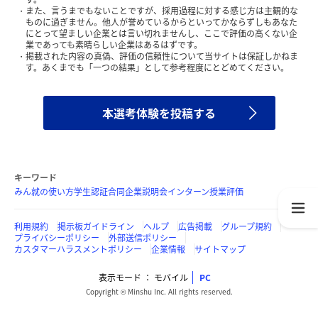
また、言うまでもないことですが、採用過程に対する感じ方は主観的な
ものに過ぎません。他人が誉めているからといってかならずしもあなた
にとって望ましい企業とは言い切れませんし、ここで評価の高くない企
業であっても素晴らしい企業はあるはずです。
掲載された内容の真偽、評価の信頼性について当サイトは保証しかねま
す。あくまでも「一つの結果」として参考程度にとどめてください。
本選考体験を投稿する
キーワード
みん就の使い方
学生認証
合同企業説明会
インターン
授業評価
利用規約
掲示板ガイドライン
ヘルプ
広告掲載
グループ規約
プライバシーポリシー
外部送信ポリシー
カスタマーハラスメントポリシー
企業情報
サイトマップ
表示モード
モバイル
PC
Copyright © Minshu Inc. All rights reserved.