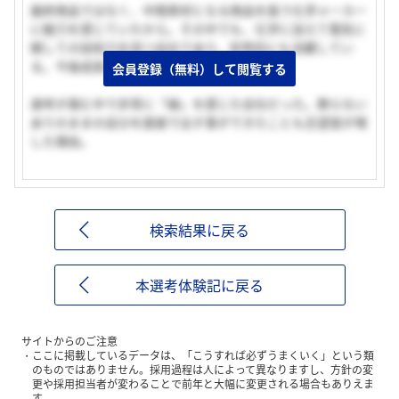
最終商品ではなく、中間素材となる商品を扱う化学メーカー
に魅力を感じていたから。その中でも、化学に加えて電気に
関しての技術力を持つ会社であり、世界的にも活躍してい
る。今後成長そる会社であると思い志望した。
会員登録（無料）して閲覧する
選考が進む中で非常に「縁」を感じた会社だった。飾らない
ありのままの自分を面接で出す事ができたことも志望度が増
した理由。
検索結果に戻る
本選考体験記に戻る
サイトからのご注意
ここに掲載しているデータは、「こうすれば必ずうまくいく」という類
のものではありません。採用過程は人によって異なりますし、方針の変
更や採用担当者が変わることで前年と大幅に変更される場合もありえま
す。