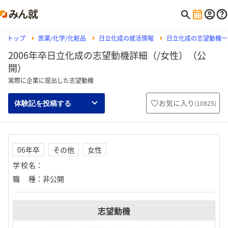
トップ
医薬/化学/化粧品
日立化成の就活情報
日立化成の志望動機一
2006年卒日立化成の志望動機詳細（/女性）（公
開）
実際に企業に提出した志望動機
お気に入り
(
10825
)
体験記を投稿する
06年卒
その他
女性
学校名
：
職種
：
非公開
志望動機