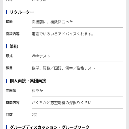
リクルーター
面接前に、複数回会った
接触
電話でいろいろアドバイスくれます。
面談内容
筆記
Webテスト
形式
数学、算数／国語、漢字／性格テスト
課目
個人面接・集団面接
和やか
雰囲気
がくちかと志望動機の深掘りくらい
質問内容
2回
回数
グループディスカッション・グループワーク