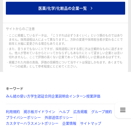
医薬/化学/化粧品の企業一覧
サイトからのご注意
ここに掲載しているデータは、「こうすれば必ずうまくいく」という類のものではあり
ません。採用過程は人によって異なりますし、方針の変更や採用担当者が変わることで
前年と大幅に変更される場合もありえます。
また、言うまでもないことですが、採用過程に対する感じ方は主観的なものに過ぎませ
ん。他人が誉めているからといってかならずしもあなたにとって望ましい企業とは言い
切れませんし、ここで評価の高くない企業であっても素晴らしい企業はあるはずです。
掲載された内容の真偽、評価の信頼性について当サイトは保証しかねます。あくまでも
「一つの結果」として参考程度にとどめてください。
キーワード
みん就の使い方
学生認証
合同企業説明会
インターン
授業評価
利用規約
掲示板ガイドライン
ヘルプ
広告掲載
グループ規約
プライバシーポリシー
外部送信ポリシー
カスタマーハラスメントポリシー
企業情報
サイトマップ