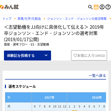
トップ
医薬/化学/化粧品
ジョンソン・エンド・ジョンソンの就活情報
＜志望動機をJJ向けに具体化して伝える＞ 2019年
卒ジョンソン・エンド・ジョンソンの選考対策
(2019/01/17公開)
面接・選考フロー・ES・志望動機
お気に入り
(
16632
)
体験記を投稿する
一覧へ戻る
選考スケジュール
年
2017年
2018年
月
6
7
8
9
10
11
12
1
2
3
4
5
6
7
8
9