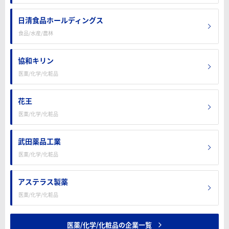
日清食品ホールディングス
食品/水産/農林
協和キリン
医薬/化学/化粧品
花王
医薬/化学/化粧品
武田薬品工業
医薬/化学/化粧品
アステラス製薬
医薬/化学/化粧品
医薬/化学/化粧品の企業一覧