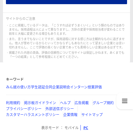
サイトからのご注意
ここに掲載しているデータは、「こうすれば必ずうまくいく」という類のものではあり
ません。採用過程は人によって異なりますし、方針の変更や採用担当者が変わることで
前年と大幅に変更される場合もありえます。
また、言うまでもないことですが、採用過程に対する感じ方は主観的なものに過ぎませ
ん。他人が誉めているからといってかならずしもあなたにとって望ましい企業とは言い
切れませんし、ここで評価の高くない企業であっても素晴らしい企業はあるはずです。
掲載された内容の真偽、評価の信頼性について当サイトは保証しかねます。あくまでも
「一つの結果」として参考程度にとどめてください。
キーワード
みん就の使い方
学生認証
合同企業説明会
インターン
授業評価
利用規約
掲示板ガイドライン
ヘルプ
広告掲載
グループ規約
プライバシーポリシー
外部送信ポリシー
カスタマーハラスメントポリシー
企業情報
サイトマップ
表示モード
モバイル
PC