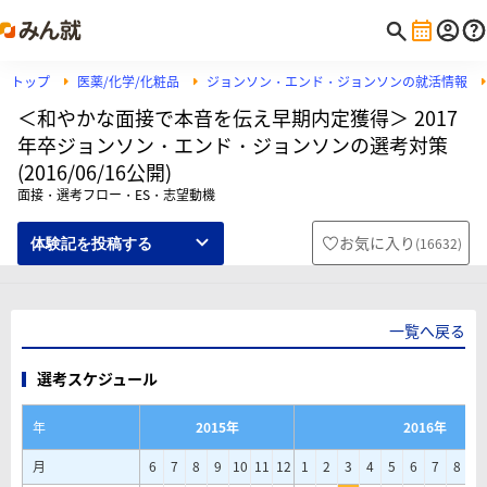
トップ
医薬/化学/化粧品
ジョンソン・エンド・ジョンソンの就活情報
＜和やかな面接で本音を伝え早期内定獲得＞ 2017
年卒ジョンソン・エンド・ジョンソンの選考対策
(2016/06/16公開)
面接・選考フロー・ES・志望動機
お気に入り
(
16632
)
体験記を投稿する
一覧へ戻る
選考スケジュール
年
2015年
2016年
月
6
7
8
9
10
11
12
1
2
3
4
5
6
7
8
9