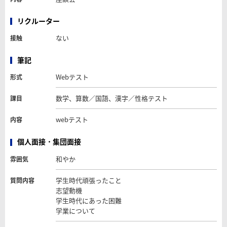
リクルーター
ない
接触
筆記
Webテスト
形式
数学、算数／国語、漢字／性格テスト
課目
webテスト
内容
個人面接・集団面接
和やか
雰囲気
学生時代頑張ったこと
質問内容
志望動機
学生時代にあった困難
学業について