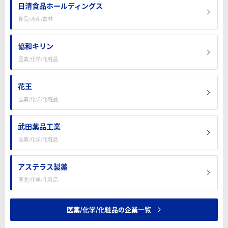
日清食品ホールディングス
食品/水産/農林
協和キリン
医薬/化学/化粧品
花王
医薬/化学/化粧品
武田薬品工業
医薬/化学/化粧品
アステラス製薬
医薬/化学/化粧品
医薬/化学/化粧品の企業一覧