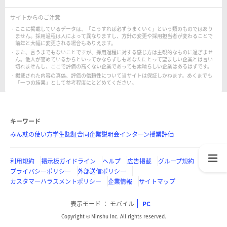
サイトからのご注意
ここに掲載しているデータは、「こうすれば必ずうまくいく」という類のものではあり
ません。採用過程は人によって異なりますし、方針の変更や採用担当者が変わることで
前年と大幅に変更される場合もありえます。
また、言うまでもないことですが、採用過程に対する感じ方は主観的なものに過ぎませ
ん。他人が誉めているからといってかならずしもあなたにとって望ましい企業とは言い
切れませんし、ここで評価の高くない企業であっても素晴らしい企業はあるはずです。
掲載された内容の真偽、評価の信頼性について当サイトは保証しかねます。あくまでも
「一つの結果」として参考程度にとどめてください。
キーワード
みん就の使い方
学生認証
合同企業説明会
インターン
授業評価
利用規約
掲示板ガイドライン
ヘルプ
広告掲載
グループ規約
プライバシーポリシー
外部送信ポリシー
カスタマーハラスメントポリシー
企業情報
サイトマップ
表示モード
モバイル
PC
Copyright © Minshu Inc. All rights reserved.