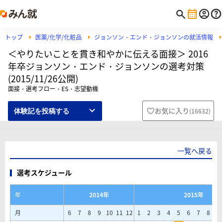
トップ
医薬/化学/化粧品
ジョンソン・エンド・ジョンソンの就活情報
＜やりたいことを貫き和やかに伝える面接＞ 2016
年卒ジョンソン・エンド・ジョンソンの選考対策
(2015/11/26公開)
面接・選考フロー・ES・志望動機
お気に入り
(
16632
)
体験記を投稿する
一覧へ戻る
選考スケジュール
年
2014年
2015年
月
6
7
8
9
10
11
12
1
2
3
4
5
6
7
8
9