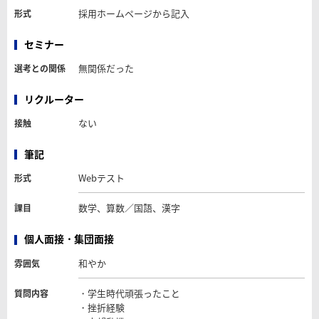
採用ホームページから記入
形式
セミナー
無関係だった
選考との関係
リクルーター
ない
接触
筆記
Webテスト
形式
数学、算数／国語、漢字
課目
個人面接・集団面接
和やか
雰囲気
・学生時代頑張ったこと
質問内容
・挫折経験