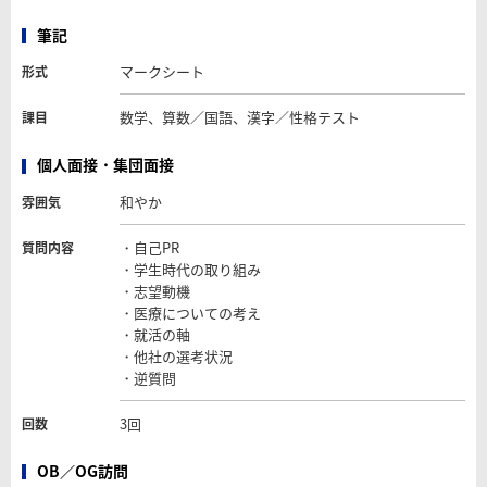
筆記
マークシート
形式
数学、算数／国語、漢字／性格テスト
課目
個人面接・集団面接
和やか
雰囲気
・自己PR
質問内容
・学生時代の取り組み
・志望動機
・医療についての考え
・就活の軸
・他社の選考状況
・逆質問
3回
回数
OB／OG訪問