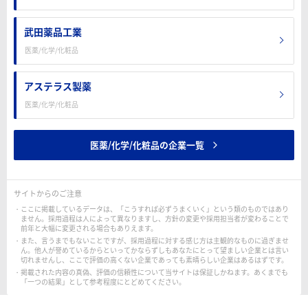
武田薬品工業
医薬/化学/化粧品
アステラス製薬
医薬/化学/化粧品
医薬/化学/化粧品の企業一覧
サイトからのご注意
ここに掲載しているデータは、「こうすれば必ずうまくいく」という類のものではあり
ません。採用過程は人によって異なりますし、方針の変更や採用担当者が変わることで
前年と大幅に変更される場合もありえます。
また、言うまでもないことですが、採用過程に対する感じ方は主観的なものに過ぎませ
ん。他人が誉めているからといってかならずしもあなたにとって望ましい企業とは言い
切れませんし、ここで評価の高くない企業であっても素晴らしい企業はあるはずです。
掲載された内容の真偽、評価の信頼性について当サイトは保証しかねます。あくまでも
「一つの結果」として参考程度にとどめてください。