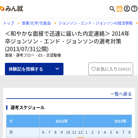
トップ
医薬/化学/化粧品
ジョンソン・エンド・ジョンソンの就活情報
＜和やかな面接で迅速に届いた内定連絡＞ 2014年
卒ジョンソン・エンド・ジョンソンの選考対策
(2013/07/31公開)
面接・選考フロー・ES・志望動機
お気に入り
(
16632
)
体験記を投稿する
一覧へ戻る
選考スケジュール
年
2012年
2013年
月
6
7
8
9
10
11
12
1
2
3
4
5
6
7
8
9