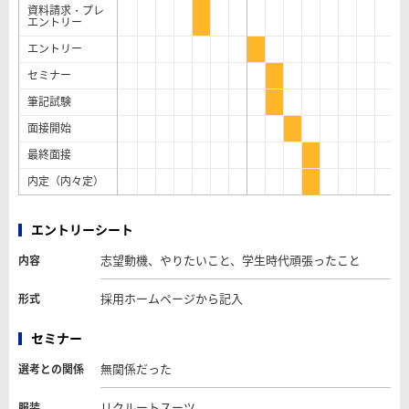
資料請求・プレ
エントリー
エントリー
セミナー
筆記試験
面接開始
最終面接
内定（内々定）
エントリーシート
志望動機、やりたいこと、学生時代頑張ったこと
内容
採用ホームページから記入
形式
セミナー
無関係だった
選考との関係
リクルートスーツ
服装