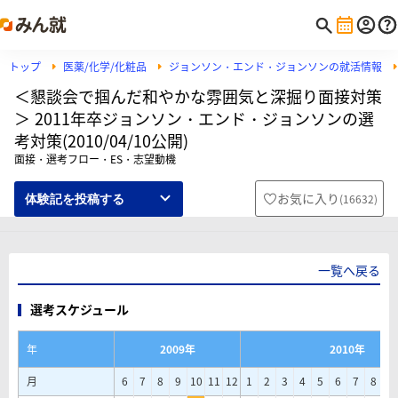
トップ
医薬/化学/化粧品
ジョンソン・エンド・ジョンソンの就活情報
＜懇談会で掴んだ和やかな雰囲気と深掘り面接対策
＞ 2011年卒ジョンソン・エンド・ジョンソンの選
考対策(2010/04/10公開)
面接・選考フロー・ES・志望動機
お気に入り
(
16632
)
体験記を投稿する
一覧へ戻る
選考スケジュール
年
2009年
2010年
月
6
7
8
9
10
11
12
1
2
3
4
5
6
7
8
9