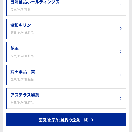
日清食品ホールディングス
食品/水産/農林
協和キリン
医薬/化学/化粧品
花王
医薬/化学/化粧品
武田薬品工業
医薬/化学/化粧品
アステラス製薬
医薬/化学/化粧品
医薬/化学/化粧品の企業一覧