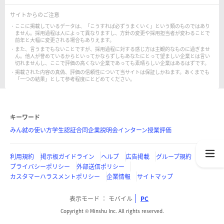
サイトからのご注意
ここに掲載しているデータは、「こうすれば必ずうまくいく」という類のものではあり
ません。採用過程は人によって異なりますし、方針の変更や採用担当者が変わることで
前年と大幅に変更される場合もありえます。
また、言うまでもないことですが、採用過程に対する感じ方は主観的なものに過ぎませ
ん。他人が誉めているからといってかならずしもあなたにとって望ましい企業とは言い
切れませんし、ここで評価の高くない企業であっても素晴らしい企業はあるはずです。
掲載された内容の真偽、評価の信頼性について当サイトは保証しかねます。あくまでも
「一つの結果」として参考程度にとどめてください。
キーワード
みん就の使い方
学生認証
合同企業説明会
インターン
授業評価
利用規約
掲示板ガイドライン
ヘルプ
広告掲載
グループ規約
プライバシーポリシー
外部送信ポリシー
カスタマーハラスメントポリシー
企業情報
サイトマップ
表示モード
モバイル
PC
Copyright © Minshu Inc. All rights reserved.