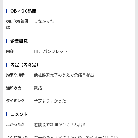
OB／OG訪問
しなかった
OB／OG訪問
は
企業研究
HP、パンフレット
内容
内定（内々定）
他社辞退完了のうえで承諾書提出
拘束や指示
電話
通知方法
予定より早かった
タイミング
コメント
懇談会で料理がたくさん出る
よかった点
将来のキャリアパスが最後までイメージし辛い
よくなかった