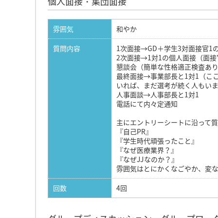
個人面接・集団面接
雰囲気
和やか
質問内容
1次面接→GD＋学生3対面接官1
2次面接→1対1の個人面接（面
懇談会（簡単な性格適正検査あ
最終面接→事業部長と1対1（こ
いれば、まだ選考が続く人もい
人事面談→人事部長と1対1
電話にて内々定通知
主にエントリーシートに沿って質
『自己PR』
『学生時代頑張ったこと』
『なぜ医療業界？』
『なぜJJなのか？』
雰囲気はとにかくなごやか、変
回数
4回