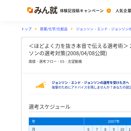
体験記投稿キャンペーン
人気企
トップ
医薬/化学/化粧品
ジョンソン・エンド・ジョンソン
Post
Ranking
PickUp
投稿する
ランキングを見る
注目の企業特集
＜ほどよく力を抜き本音で伝える選考術＞ 
ソンの選考対策(2008/04/08公開)
面接・選考フロー・ES・志望動機
Vote
投票する
ジョンソン・エンド・ジョンソンの選考を受けた方へ
動画で知ろう！業界・
後輩のためにアドバイスを残しませんか？あなたの就
選考スケジュール
年
2007年
月
6
7
8
9
10
1