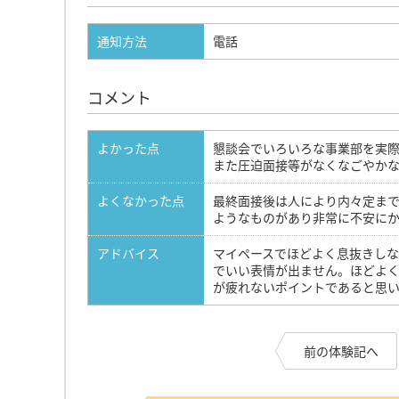
通知方法
電話
コメント
よかった点
懇談会でいろいろな事業部を実
また圧迫面接等がなくなごやか
よくなかった点
最終面接後は人により内々定ま
ようなものがあり非常に不安に
アドバイス
マイペースでほどよく息抜きしな
でいい表情が出ません。ほどよ
が疲れないポイントであると思
前の体験記へ