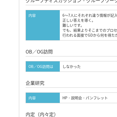
グループディスカッション・グループワー
内容
6～7人にそれぞれ違う情報が記
正しい答えを導く。
難しいです。
でも、結果よりそこまでのプロセ
行われる面接でGDから何を得た
OB／OG訪問
OB／OG訪問は
しなかった
企業研究
内容
HP・説明会・パンフレット
内定（内々定）