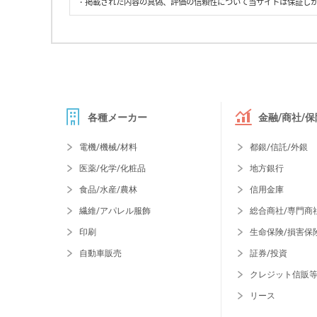
・掲載された内容の真偽、評価の信頼性について当サイトは保証し
各種メーカー
金融/商社/保
電機/機械/材料
都銀/信託/外銀
医薬/化学/化粧品
地方銀行
食品/水産/農林
信用金庫
繊維/アパレル服飾
総合商社/専門商
印刷
生命保険/損害保
自動車販売
証券/投資
クレジット信販
リース