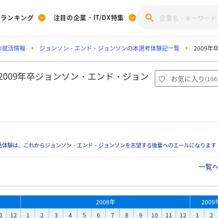
業ランキング
注目の企業・IT/DX特集
の就活情報
ジョンソン・エンド・ジョンソンの本選考体験記一覧
2009
注目の企業特集
みんなのIT業界新卒就職人気企業ランキング
みんな
[27卒] 本選考体験記投稿キャンペーン
28卒 注目企業特集
27卒 注目企業特集
みんなのDX企業就職ブランド調査
2009年卒ジョンソン・エンド・ジョン
お気に入り
(
166
注目のIT・DX企業特集
28卒 IT・DX企業特集
27卒 IT・DX企業特集
28卒
みんなのIT業界新卒就職人気企業ランキング
みんな
企業研究
活体験は、これからジョンソン・エンド・ジョンソンを志望する後輩へのエールになります
一覧
2008年
2009
1
12
1
2
3
4
5
6
7
8
9
10
11
12
1
2