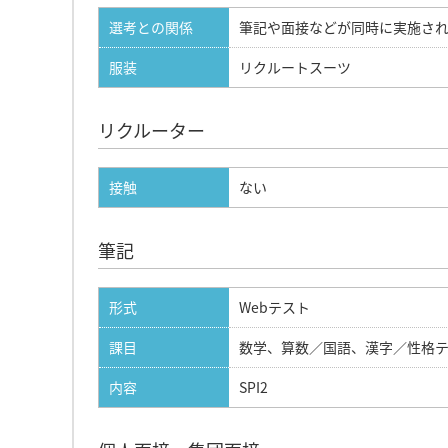
選考との関係
筆記や面接などが同時に実施さ
服装
リクルートスーツ
リクルーター
接触
ない
筆記
形式
Webテスト
課目
数学、算数／国語、漢字／性格
内容
SPI2