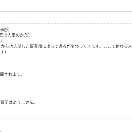
の面接
接官は人事のかた）
り）
こからは志望した事業部によって選考が変わってきます。ここで終わる
ます）
問されます。
な質問はありません。