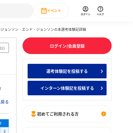
イベント
ログイン
ヘルプ
年卒ジョンソン・エンド・ジョンソンの本選考体験記詳細
Event
の新卒就職人気企業ランキング
みんなのインターン人気企業ランキン
直近のイベント一覧
ログイン/会員登録
32
)
もっと見る
 IT・DX現場社員インタビュー
選考体験記を投稿する
の新卒就職人気企業ランキング
みんなのインターン人気企業ランキン
インターン体験記を投稿する
！
へ戻る
初めてご利用される方
年
3