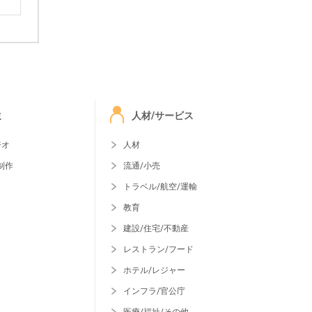
ミ
人材/サービス
ジオ
人材
制作
流通/小売
トラベル/航空/運輸
教育
建設/住宅/不動産
レストラン/フード
ホテル/レジャー
インフラ/官公庁