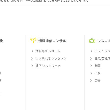
かねます。あくまでも「一つの結果」として参考程度にとどめてください。
険
情報通信コンサル
マスコ
情報処理/システム
テレビ/ラ
コンサル/シンクタンク
音楽/芸能/
通信/ネットワーク
新聞
社
出版
険
広告
等