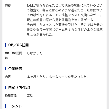
各自が様々な道をたどって現在の場所に来ているとい
内容
う設定で，各自にはどのような道をたどったかについ
ての紙が配られる．その情報をうまく交換しながら，
現在の部屋の窓から見える建物を当てるゲーム．
その後，ちょっとした面接を受けた．そこでは自分の
役割やもう一度同じゲームをするならどのような戦略
をとるか聞かれた．
OB／OG訪問
しなかった
OB／OG訪問
は
企業研究
本を読んだり，ホームページを見たりした．
内容
内定（内々定）
電話
通知方法
コメント