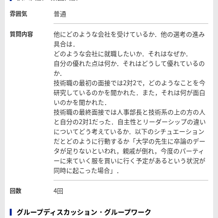
普通
雰囲気
他にどのような会社を受けているか．他の選考の進み
質問内容
具合は．
どのような会社に就職したいか．それはなぜか．
自分の優れた点は何か．それはどうして優れているの
か．
技術職の最初の面接では2対2で，どのようなことを今
研究しているのかを聞かれた．また，それは何が面白
いのかを聞かれた．
技術職の最終面接では人事部長と技術系の上の方の人
と自分の2対1だった．自主性とリーダーシップの違い
についてどう考えているか．以下のシチュエーション
だとどのように行動するか「大学の先生に卒論のデー
タが足りないといわれ，親戚が倒れ，今度のパーティ
ーに来ていく服を買いに行く予定があるという状況が
同時に起こった場合」．
4回
回数
グループディスカッション・グループワーク