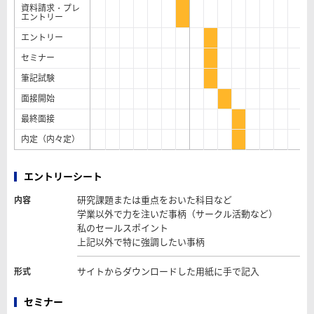
資料請求・プレ
エントリー
エントリー
セミナー
筆記試験
面接開始
最終面接
内定（内々定）
エントリーシート
研究課題または重点をおいた科目など
内容
学業以外で力を注いだ事柄（サークル活動など）
私のセールスポイント
上記以外で特に強調したい事柄
サイトからダウンロードした用紙に手で記入
形式
セミナー