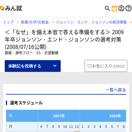
トップ
医薬/化学/化粧品
ジョンソン・エンド・ジョンソンの就活情報
＜「なぜ」を備え本音で答える準備をする＞ 2009
年卒ジョンソン・エンド・ジョンソンの選考対策
(2008/07/16公開)
面接・選考フロー・ES・志望動機
お気に入り
(
16632
)
体験記を投稿する
一覧へ戻る
選考スケジュール
年
2007年
2008年
月
6
7
8
9
10
11
12
1
2
3
4
5
6
7
8
9