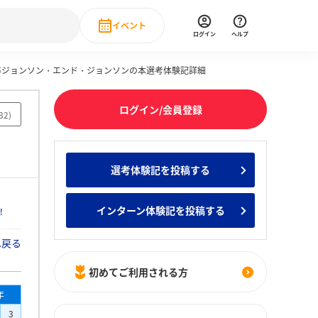
イベント
ログイン
ヘルプ
年卒ジョンソン・エンド・ジョンソンの本選考体験記詳細
Event
の新卒就職人気企業ランキング
みんなのインターン人気企業ランキン
直近のイベント一覧
ログイン/会員登録
32
)
もっと見る
 IT・DX現場社員インタビュー
選考体験記を投稿する
の新卒就職人気企業ランキング
みんなのインターン人気企業ランキン
インターン体験記を投稿する
！
へ戻る
初めてご利用される方
年
3