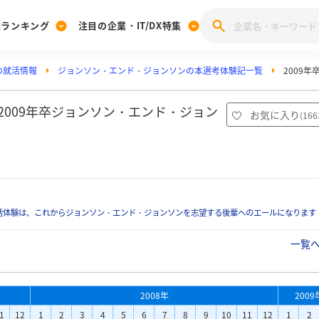
業ランキング
注目の企業・IT/DX特集
の就活情報
ジョンソン・エンド・ジョンソンの本選考体験記一覧
2009
注目の企業特集
みんなのIT業界新卒就職人気企業ランキング
みんな
[27卒] 本選考体験記投稿キャンペーン
28卒 注目企業特集
27卒 注目企業特集
みんなのDX企業就職ブランド調査
2009年卒ジョンソン・エンド・ジョン
お気に入り
(
166
注目のIT・DX企業特集
28卒 IT・DX企業特集
27卒 IT・DX企業特集
28卒
みんなのIT業界新卒就職人気企業ランキング
みんな
企業研究
活体験は、これからジョンソン・エンド・ジョンソンを志望する後輩へのエールになります
一覧
2008年
2009
1
12
1
2
3
4
5
6
7
8
9
10
11
12
1
2