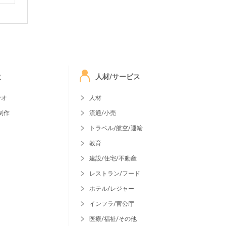
ミ
人材/サービス
ジオ
人材
制作
流通/小売
トラベル/航空/運輸
教育
建設/住宅/不動産
レストラン/フード
ホテル/レジャー
インフラ/官公庁
医療/福祉/その他