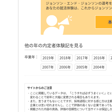
ジョンソン・エンド・ジョンソンの選考
あなたの就活体験は、これからジョンソ
他の年の内定者体験記を見る
卒業年：
2019年
2018年
2017年
2016年
2007年
2006年
2005年
2004年
サイトからのご注意
・ここに掲載しているデータは、「こうすれば必ずうまくいく」と
変わることで前年と大幅に変更される場合もありえます。
・また、言うまでもないことですが、採用過程に対する感じ方は主
企業とは言い切れませんし、ここで評価の高くない企業であって
・掲載された内容の真偽、評価の信頼性について当サイトは保証し