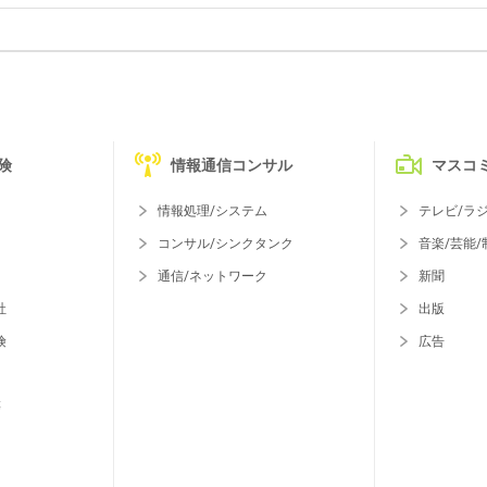
険
情報通信コンサル
マスコ
情報処理/システム
テレビ/ラ
コンサル/シンクタンク
音楽/芸能/
通信/ネットワーク
新聞
社
出版
険
広告
等