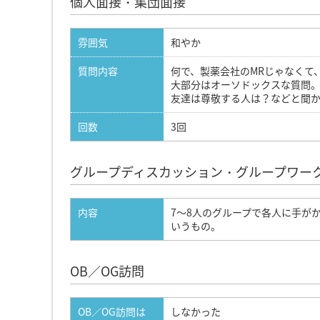
個人面接・集団面接
雰囲気
和やか
質問内容
何で、製薬会社のMRじゃなくて
大部分はオーソドックスな質問
友達は尊敬する人は？などと聞
回数
3回
グループディスカッション・グループワー
内容
7～8人のグループで各人に手が
いうもの。
OB／OG訪問
OB／OG訪問は
しなかった