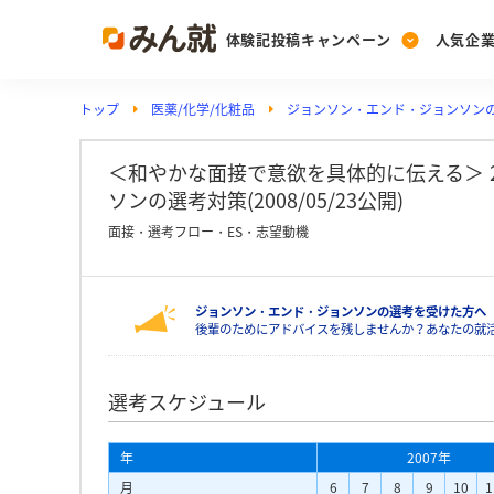
体験記投稿キャンペーン
人気企
トップ
医薬/化学/化粧品
ジョンソン・エンド・ジョンソン
Post
Ranking
PickUp
投稿する
ランキングを見る
注目の企業特集
＜和やかな面接で意欲を具体的に伝える＞ 
ソンの選考対策(2008/05/23公開)
面接・選考フロー・ES・志望動機
Vote
投票する
ジョンソン・エンド・ジョンソンの選考を受けた方へ
動画で知ろう！業界・
後輩のためにアドバイスを残しませんか？あなたの就
選考スケジュール
年
2007年
月
6
7
8
9
10
1