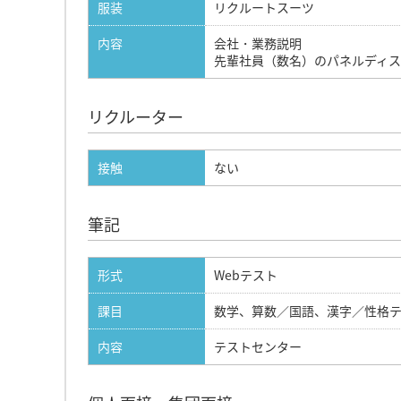
服装
リクルートスーツ
内容
会社・業務説明
先輩社員（数名）のパネルディ
リクルーター
接触
ない
筆記
形式
Webテスト
課目
数学、算数／国語、漢字／性格
内容
テストセンター