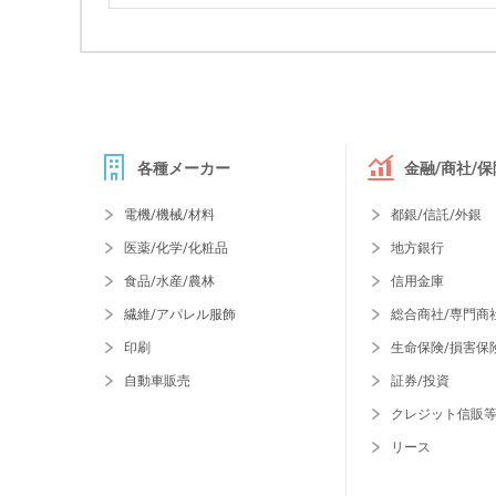
各種メーカー
金融/商社/保
電機/機械/材料
都銀/信託/外銀
医薬/化学/化粧品
地方銀行
食品/水産/農林
信用金庫
繊維/アパレル服飾
総合商社/専門商
印刷
生命保険/損害保
自動車販売
証券/投資
クレジット信販
リース