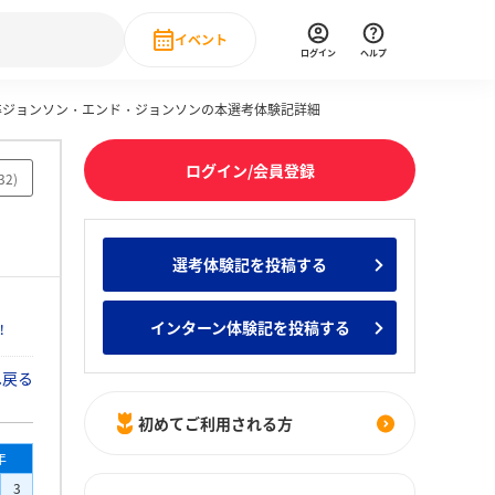
イベント
ログイン
ヘルプ
年卒ジョンソン・エンド・ジョンソンの本選考体験記詳細
Event
の新卒就職人気企業ランキング
みんなのインターン人気企業ランキン
直近のイベント一覧
ログイン/会員登録
32
)
もっと見る
 IT・DX現場社員インタビュー
選考体験記を投稿する
の新卒就職人気企業ランキング
みんなのインターン人気企業ランキン
インターン体験記を投稿する
！
へ戻る
初めてご利用される方
年
3