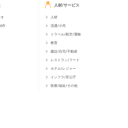
ミ
人材/サービス
ジオ
人材
制作
流通/小売
トラベル/航空/運輸
教育
建設/住宅/不動産
レストラン/フード
ホテル/レジャー
インフラ/官公庁
医療/福祉/その他