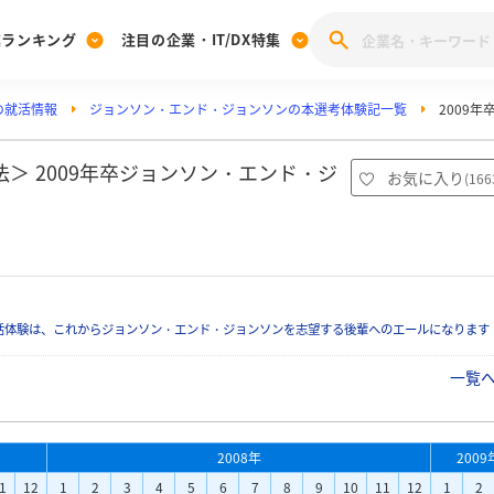
業ランキング
注目の企業・IT/DX特集
の就活情報
ジョンソン・エンド・ジョンソンの本選考体験記一覧
2009
注目の企業特集
みんなのIT業界新卒就職人気企業ランキング
みんな
[27卒] 本選考体験記投稿キャンペーン
28卒 注目企業特集
27卒 注目企業特集
みんなのDX企業就職ブランド調査
＞ 2009年卒ジョンソン・エンド・ジ
お気に入り
(
166
注目のIT・DX企業特集
28卒 IT・DX企業特集
27卒 IT・DX企業特集
28卒
みんなのIT業界新卒就職人気企業ランキング
みんな
企業研究
活体験は、これからジョンソン・エンド・ジョンソンを志望する後輩へのエールになります
一覧
2008年
2009
1
12
1
2
3
4
5
6
7
8
9
10
11
12
1
2