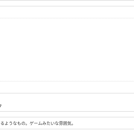
ク
するようなもの。ゲームみたいな雰囲気。