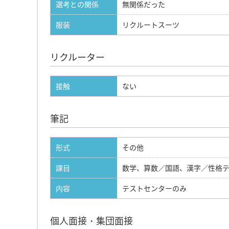
選考との関係
無関係だった
服装
リクルートスーツ
リクルーター
接触
ない
筆記
形式
その他
課目
数学、算数／国語、漢字／性格
内容
テストセンターのみ
個人面接・集団面接