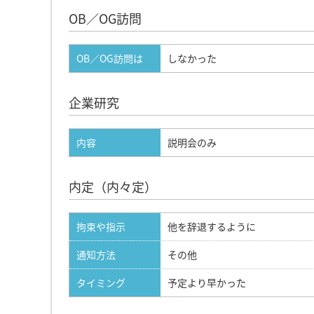
OB／OG訪問
OB／OG訪問は
しなかった
企業研究
内容
説明会のみ
内定（内々定）
拘束や指示
他を辞退するように
通知方法
その他
タイミング
予定より早かった