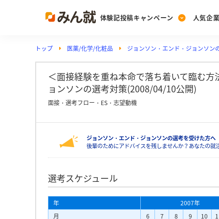
体験記投稿キャンペーン
人気企
トップ
医薬/化学/化粧品
ジョンソン・エンド・ジョンソン
Post
Ranking
PickUp
投稿する
ランキングを見る
注目の企業特集
＜面接経験を重ね本命で落ち着いて臨む方法
ョンソンの選考対策(2008/04/10公開)
面接・選考フロー・ES・志望動機
Vote
投票する
ジョンソン・エンド・ジョンソンの選考を受けた方へ
動画で知ろう！業界・
後輩のためにアドバイスを残しませんか？あなたの就
選考スケジュール
年
2007年
月
6
7
8
9
10
1