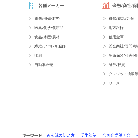
各種メーカー
金融/商社/保
電機/機械/材料
都銀/信託/外銀
医薬/化学/化粧品
地方銀行
食品/水産/農林
信用金庫
繊維/アパレル服飾
総合商社/専門商
印刷
生命保険/損害保
自動車販売
証券/投資
クレジット信販
リース
キーワード
みん就の使い方
学生認証
合同企業説明会