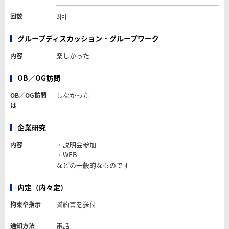
3回
回数
グループディスカッション・グループワーク
楽しかった
内容
OB／OG訪問
しなかった
OB／OG訪問
は
企業研究
・説明会参加
内容
・WEB
などの一般的なものです
内定（内々定）
誓約書を送付
拘束や指示
電話
通知方法