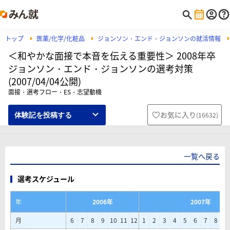
トップ
医薬/化学/化粧品
ジョンソン・エンド・ジョンソンの就活情報
＜和やかな面接で本音を伝える重要性＞ 2008年卒
ジョンソン・エンド・ジョンソンの選考対策
(2007/04/04公開)
面接・選考フロー・ES・志望動機
お気に入り
(
16632
)
体験記を投稿する
一覧へ戻る
選考スケジュール
年
2006年
2007年
月
6
7
8
9
10
11
12
1
2
3
4
5
6
7
8
9