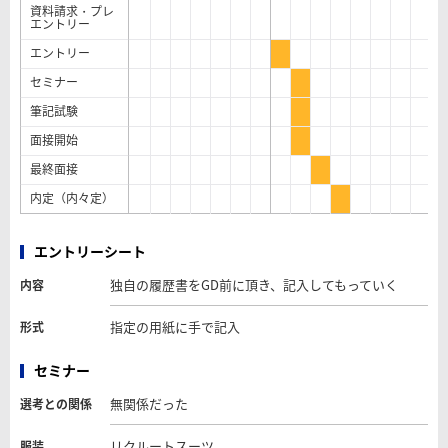
資料請求・プレ
エントリー
エントリー
セミナー
筆記試験
面接開始
最終面接
内定（内々定）
エントリーシート
独自の履歴書をGD前に頂き、記入してもっていく
内容
指定の用紙に手で記入
形式
セミナー
無関係だった
選考との関係
リクルートスーツ
服装