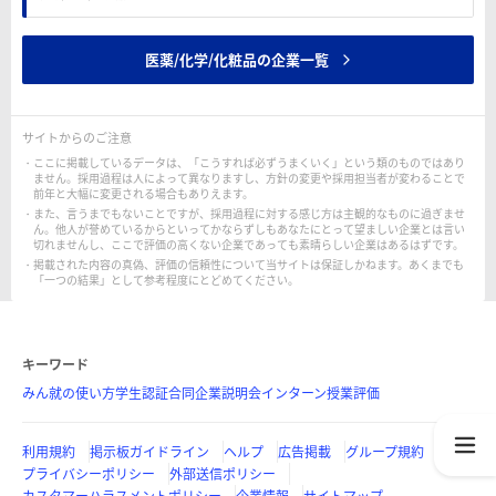
医薬/化学/化粧品の企業一覧
サイトからのご注意
ここに掲載しているデータは、「こうすれば必ずうまくいく」という類のものではあり
ません。採用過程は人によって異なりますし、方針の変更や採用担当者が変わることで
前年と大幅に変更される場合もありえます。
また、言うまでもないことですが、採用過程に対する感じ方は主観的なものに過ぎませ
ん。他人が誉めているからといってかならずしもあなたにとって望ましい企業とは言い
切れませんし、ここで評価の高くない企業であっても素晴らしい企業はあるはずです。
掲載された内容の真偽、評価の信頼性について当サイトは保証しかねます。あくまでも
「一つの結果」として参考程度にとどめてください。
キーワード
みん就の使い方
学生認証
合同企業説明会
インターン
授業評価
利用規約
掲示板ガイドライン
ヘルプ
広告掲載
グループ規約
プライバシーポリシー
外部送信ポリシー