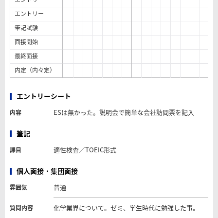
エントリー
筆記試験
面接開始
最終面接
内定（内々定）
エントリーシート
ESは無かった。説明会で簡単な会社訪問票を記入
内容
筆記
適性検査／TOEIC形式
課目
個人面接・集団面接
普通
雰囲気
化学業界について。ゼミ、学生時代に勉強した事。
質問内容