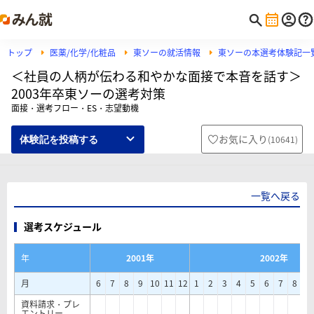
トップ
医薬/化学/化粧品
東ソーの就活情報
東ソーの本選考体験記一
＜社員の人柄が伝わる和やかな面接で本音を話す＞
2003年卒東ソーの選考対策
面接・選考フロー・ES・志望動機
お気に入り
(
10641
)
体験記を投稿する
一覧へ戻る
選考スケジュール
年
2001年
2002年
月
6
7
8
9
10
11
12
1
2
3
4
5
6
7
8
9
資料請求・プレ
エントリー