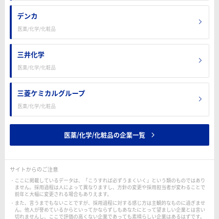
デンカ
医薬/化学/化粧品
三井化学
医薬/化学/化粧品
三菱ケミカルグループ
医薬/化学/化粧品
医薬/化学/化粧品の企業一覧
サイトからのご注意
ここに掲載しているデータは、「こうすれば必ずうまくいく」という類のものではあり
ません。採用過程は人によって異なりますし、方針の変更や採用担当者が変わることで
前年と大幅に変更される場合もありえます。
また、言うまでもないことですが、採用過程に対する感じ方は主観的なものに過ぎませ
ん。他人が誉めているからといってかならずしもあなたにとって望ましい企業とは言い
切れませんし、ここで評価の高くない企業であっても素晴らしい企業はあるはずです。