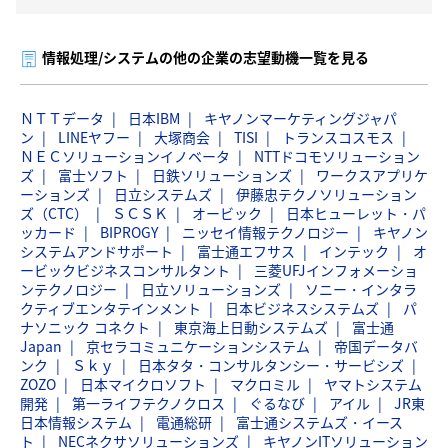
情報処理/システムの他の企業の志望動機一覧を見る
ＮＴＴデータ
日本IBM
キヤノンマーケティングジャパ
ン
LINEヤフー
大塚商会
TISI
トランスコスモス
ＮＥＣソリューションイノベータ
NTTドコモソリューション
ズ
富士ソフト
日鉄ソリューションズ
ワークスアプリケ
ーションズ
日立システムズ
伊藤忠テクノソリューション
ズ（CTC）
ＳＣＳＫ
オービック
日本ヒューレット・パ
ッカード
BIPROGY
ニッセイ情報テクノロジー
キヤノン
システムアンドサポート
富士通エフサス
インテック
オ
ービックビジネスコンサルタント
三菱UFJインフォメーショ
ンテクノロジー
日立ソリューションズ
ソニー・インタラ
クティブエンタテインメント
日本ビジネスシステムズ
パ
ナソニック コネクト
東京海上日動システムズ
富士通
Japan
京セラコミュニケーションシステム
帝国データバ
ンク
Ｓｋｙ
日本タタ・コンサルタンシー・サービシズ
ZOZO
日本マイクロソフト
マクロミル
ヤマトシステム
開発
第一ライフテクノクロス
ぐるなび
アイル
JR東
日本情報システム
電通総研
富士通システムズ・イース
ト
NECネクサソリューションズ
キヤノンITソリューション