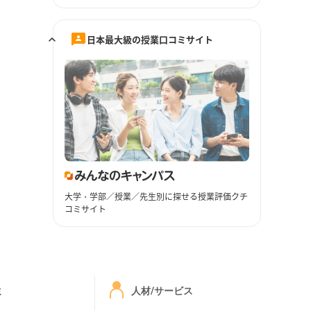
日本最大級の授業口コミサイト
大学・学部／授業／先生別に探せる授業評価クチ
コミサイト
ミ
人材/サービス