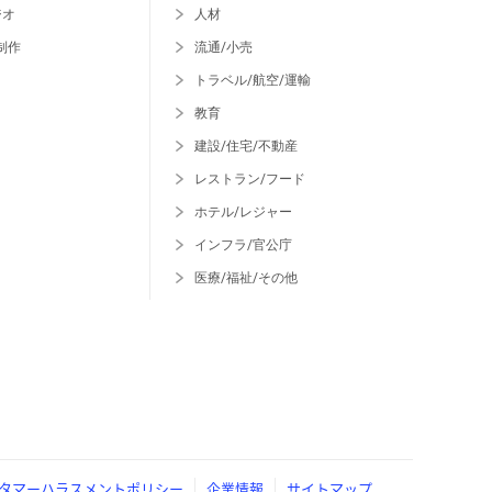
ジオ
人材
制作
流通/小売
トラベル/航空/運輸
教育
建設/住宅/不動産
レストラン/フード
ホテル/レジャー
インフラ/官公庁
医療/福祉/その他
タマーハラスメントポリシー
企業情報
サイトマップ