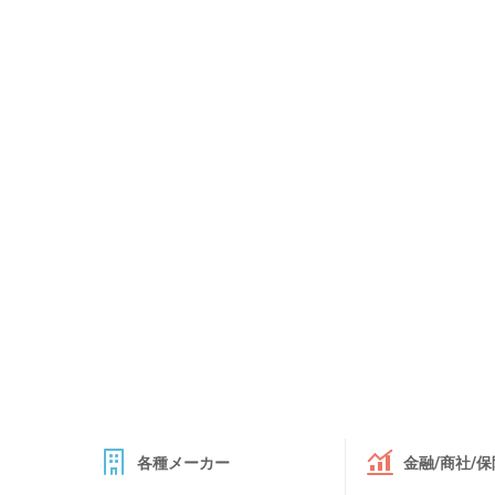
各種メーカー
金融/商社/保