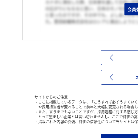
カナダに滞在した際、日本車を通して日本に好
の広がりにもなると思い、日本のモノを海外に
会員
と思ったのですが、その中でも、よしあしがよ
た。豊田紡織株式会社はロシアに進出しようと
サイトからのご注意
ここに掲載しているデータは、「こうすれば必ずうまくいく
や採用担当者が変わることで前年と大幅に変更される場合も
また、言うまでもないことですが、採用過程に対する感じ方
とって望ましい企業とは言い切れませんし、ここで評価の高
掲載された内容の真偽、評価の信頼性について当サイトは保