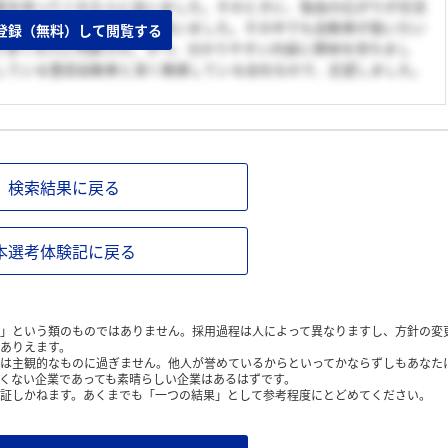
意を持ってくれた人に会いました。そのときに、製品の広がりが交流
持っていく仕事がしたいと思いました。その中でも自動車が扱いたい
登録（無料）して閲覧する
り多くの人に判断され、かつ、分かりやすい内装に興味を持ちまし
している豊田自動車と深く関連している会社なので、志望しました。
検索結果に戻る
本選考体験記に戻る
」という類のものではありません。採用過程は人によって異なりますし、方針の変
ありえます。
は主観的なものに過ぎません。他人が誉めているからといってかならずしもあなた
くない企業であっても素晴らしい企業はあるはずです。
証しかねます。あくまでも「一つの結果」として参考程度にとどめてください。