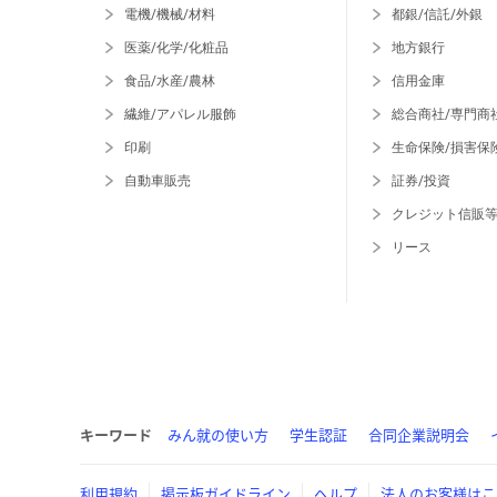
電機/機械/材料
都銀/信託/外銀
医薬/化学/化粧品
地方銀行
食品/水産/農林
信用金庫
繊維/アパレル服飾
総合商社/専門商
印刷
生命保険/損害保
自動車販売
証券/投資
クレジット信販
リース
キーワード
みん就の使い方
学生認証
合同企業説明会
利用規約
掲示板ガイドライン
ヘルプ
法人のお客様はこ