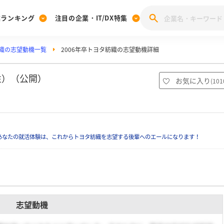
業ランキング
注目の企業・IT/DX特集
織の志望動機一覧
2006年卒トヨタ紡織の志望動機詳細
注目の企業特集
みんなのIT業界新卒就職人気企業ランキング
みんな
[27卒] 本選考体験記投稿キャンペーン
28卒 注目企業特集
27卒 注目企業特集
みんなのDX企業就職ブランド調査
性）（公開）
お気に入り
(
101
注目のIT・DX企業特集
28卒 IT・DX企業特集
27卒 IT・DX企業特集
28卒
みんなのIT業界新卒就職人気企業ランキング
みんな
あなたの就活体験は、これからトヨタ紡織を志望する後輩へのエールになります！
企業研究
志望動機