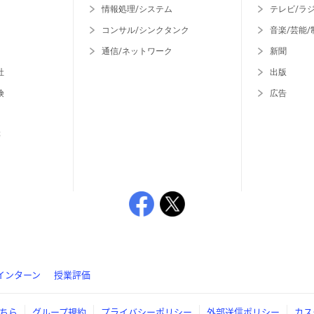
情報処理/システム
テレビ/ラ
コンサル/シンクタンク
音楽/芸能/
通信/ネットワーク
新聞
社
出版
険
広告
等
インターン
授業評価
ちら
グループ規約
プライバシーポリシー
外部送信ポリシー
カス