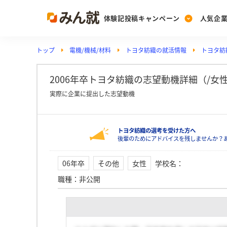
体験記投稿キャンペーン
人気企
トップ
電機/機械/材料
トヨタ紡織の就活情報
トヨタ紡
Post
Ranking
PickUp
投稿する
ランキングを見る
注目の企業特集
2006年卒トヨタ紡織の志望動機詳細（/女
実際に企業に提出した志望動機
Vote
トヨタ紡織の選考を受けた方へ
投票する
後輩のためにアドバイスを残しませんか？
動画で知ろう！業界・
06年卒
その他
女性
学校名
：
職種
：
非公開