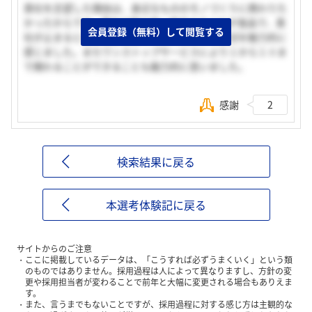
貴社を志望した理由は、身近なもののモノづくりに携わりた
かったからです。貴社の取り扱い商品の８０％が食品で、貴
会員登録（無料）して閲覧する
社が止まると日本の食も危うくなるといった状況を魅力的に
感じました。またワンストップサービスにより１から１０ま
で関わることができることも魅力的に思いました。
感謝
2
検索結果に戻る
本選考体験記に戻る
サイトからのご注意
ここに掲載しているデータは、「こうすれば必ずうまくいく」という類
のものではありません。採用過程は人によって異なりますし、方針の変
更や採用担当者が変わることで前年と大幅に変更される場合もありえま
す。
また、言うまでもないことですが、採用過程に対する感じ方は主観的な