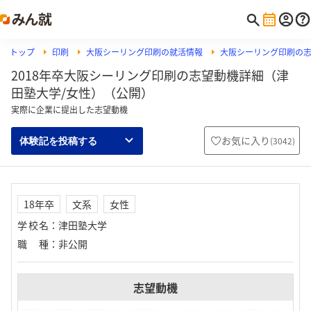
トップ
印刷
大阪シーリング印刷の就活情報
大阪シーリング印刷の
2018年卒大阪シーリング印刷の志望動機詳細（津
田塾大学/女性）（公開）
実際に企業に提出した志望動機
お気に入り
(
3042
)
体験記を投稿する
18年卒
文系
女性
学校名
：
津田塾大学
職種
：
非公開
志望動機