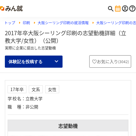
トップ
印刷
大阪シーリング印刷の就活情報
大阪シーリング印刷の
2017年卒大阪シーリング印刷の志望動機詳細（立
教大学/女性）（公開）
実際に企業に提出した志望動機
お気に入り
(
3042
)
体験記を投稿する
17年卒
文系
女性
学校名
：
立教大学
職種
：
非公開
志望動機