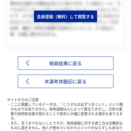
貴社を志望する理由は主に3つあります。1つ目はシール・ラ
ベルのワンストップサービスを行っていらっしゃるというこ
とで、よりお客様に寄り添ったきめ細かなニーズにも応えら
会員登録（無料）して閲覧する
れるということ。2つ目は売り場のトータルプロデュースが
出来、幅広く多彩な提案が出来るということ、3つ目は人
柄・社風に惹かれたから。
検索結果に戻る
本選考体験記に戻る
サイトからのご注意
ここに掲載しているデータは、「こうすれば必ずうまくいく」という類
のものではありません。採用過程は人によって異なりますし、方針の変
更や採用担当者が変わることで前年と大幅に変更される場合もありえま
す。
また、言うまでもないことですが、採用過程に対する感じ方は主観的な
ものに過ぎません。他人が誉めているからといってかならずしもあなた