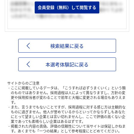
企画営業として、こだわってシールを作っていけるとおもっ
会員登録（無料）して閲覧する
たからです。また、社員の方の雰囲気がすごく温かくてよか
ったのでここで働きたいと思いました。
検索結果に戻る
本選考体験記に戻る
サイトからのご注意
ここに掲載しているデータは、「こうすれば必ずうまくいく」という類
のものではありません。採用過程は人によって異なりますし、方針の変
更や採用担当者が変わることで前年と大幅に変更される場合もありえま
す。
また、言うまでもないことですが、採用過程に対する感じ方は主観的な
ものに過ぎません。他人が誉めているからといってかならずしもあなた
にとって望ましい企業とは言い切れませんし、ここで評価の高くない企
業であっても素晴らしい企業はあるはずです。
掲載された内容の真偽、評価の信頼性について当サイトは保証しかねま
す。あくまでも「一つの結果」として参考程度にとどめてください。